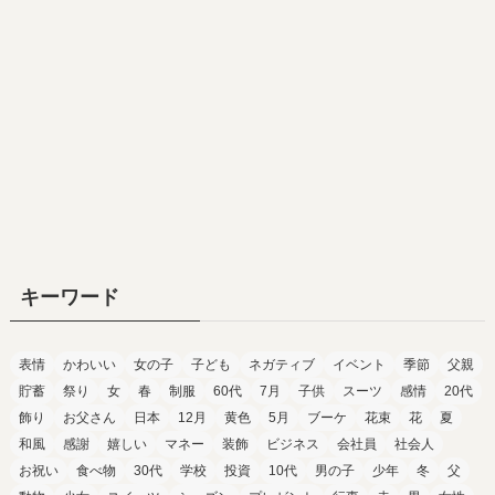
キーワード
表情
かわいい
女の子
子ども
ネガティブ
イベント
季節
父親
貯蓄
祭り
女
春
制服
60代
7月
子供
スーツ
感情
20代
飾り
お父さん
日本
12月
黄色
5月
ブーケ
花束
花
夏
和風
感謝
嬉しい
マネー
装飾
ビジネス
会社員
社会人
お祝い
食べ物
30代
学校
投資
10代
男の子
少年
冬
父