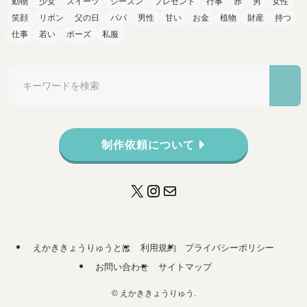
動物
少女
スイーツ
シーズン
プレゼント
行事
赤
男
女性
笑顔
リボン
父の日
パパ
男性
甘い
お金
植物
財産
持つ
仕事
若い
ポーズ
私服
制作依頼について
X
Instagram
メール
えかききょうりゅうとは
利用規約
プライバシーポリシー
お問い合わせ
サイトマップ
©
えかききょうりゅう.