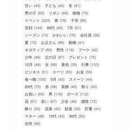
甘い
(43)
子ども
(40)
冬
(91)
男の子
(83)
リボン
(69)
植物
(79)
イベント
(224)
春
(78)
子供
(89)
笑顔
(104)
60代
(40)
7月
(51)
シーズン
(74)
かわいい
(76)
会社員
(58)
夏
(72)
お父さん
(86)
動物
(41)
ネガティブ
(60)
男性
(116)
ブーケ
(42)
少年
(48)
父の日
(87)
プレゼント
(75)
12月
(49)
女
(99)
黄色
(39)
行事
(133)
ビジネス
(51)
スーツ
(55)
お金
(56)
食べ物
(100)
5月
(43)
スイーツ
(44)
20代
(75)
赤
(38)
装飾
(45)
祭り
(43)
お祝い
(63)
男
(116)
ポーズ
(112)
花
(67)
若い
(67)
少女
(48)
感情
(72)
飾り
(50)
花束
(43)
財産
(39)
貯蓄
(41)
マネー
(48)
10代
(45)
30代
(50)
女性
(99)