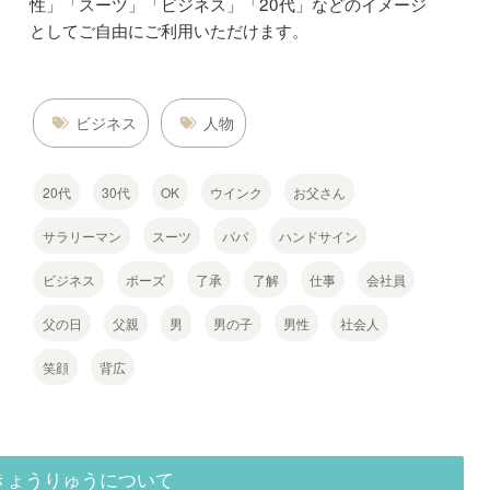
性」「スーツ」「ビジネス」「20代」などのイメージ
としてご自由にご利用いただけます。
ビジネス
人物
20代
30代
OK
ウインク
お父さん
サラリーマン
スーツ
パパ
ハンドサイン
ビジネス
ポーズ
了承
了解
仕事
会社員
父の日
父親
男
男の子
男性
社会人
笑顔
背広
きょうりゅうについて