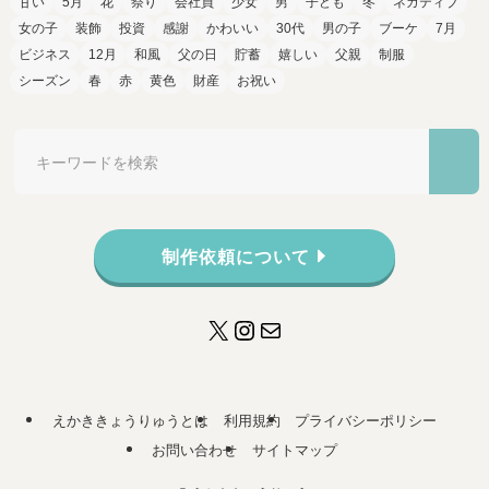
甘い
5月
花
祭り
会社員
少女
男
子ども
冬
ネガティブ
女の子
装飾
投資
感謝
かわいい
30代
男の子
ブーケ
7月
ビジネス
12月
和風
父の日
貯蓄
嬉しい
父親
制服
シーズン
春
赤
黄色
財産
お祝い
制作依頼について
X
Instagram
メール
えかききょうりゅうとは
利用規約
プライバシーポリシー
お問い合わせ
サイトマップ