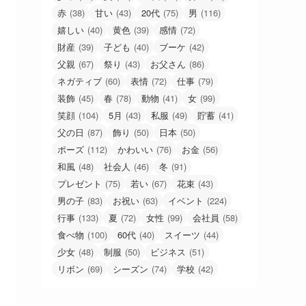
赤
(38)
甘い
(43)
20代
(75)
男
(116)
嬉しい
(40)
黄色
(39)
感情
(72)
財産
(39)
子ども
(40)
ブーケ
(42)
父親
(67)
祭り
(43)
お父さん
(86)
ネガティブ
(60)
表情
(72)
仕事
(79)
装飾
(45)
春
(78)
動物
(41)
女
(99)
笑顔
(104)
5月
(43)
私服
(49)
貯蓄
(41)
父の日
(87)
飾り
(50)
日本
(50)
ポーズ
(112)
かわいい
(76)
お金
(56)
和風
(48)
社会人
(46)
冬
(91)
プレゼント
(75)
若い
(67)
花束
(43)
男の子
(83)
お祝い
(63)
イベント
(224)
行事
(133)
夏
(72)
女性
(99)
会社員
(58)
食べ物
(100)
60代
(40)
スイーツ
(44)
少女
(48)
制服
(50)
ビジネス
(51)
リボン
(69)
シーズン
(74)
学校
(42)