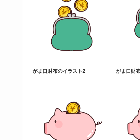
がま口財布のイラスト2
がま口財