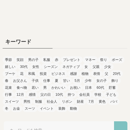
キーワード
季節
笑顔
男の子
私服
赤
プレゼント
マネー
祭り
ポーズ
嬉しい
30代
女性
シーズン
ネガティブ
女
父親
少女
ブーケ
花
和風
投資
ビジネス
感謝
植物
表情
父
20代
春
お父さん
子供
仕事
夏
甘い
5月
少年
女の子
飾り
花束
食べ物
若い
男
かわいい
お祝い
日本
60代
貯蓄
行事
12月
感情
父の日
10代
持つ
会社員
学校
子ども
スイーツ
男性
制服
社会人
リボン
財産
7月
黄色
パパ
冬
お金
スーツ
イベント
装飾
動物