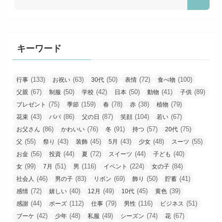
キーワード
(133)
(63)
(50)
(72)
(100)
行事
お祝い
30代
表情
食べ物
(67)
(50)
(42)
(50)
(41)
(89)
父親
制服
学校
日本
動物
子供
(75)
(159)
(78)
(38)
(79)
プレゼント
季節
春
赤
植物
(43)
(86)
(87)
(104)
(67)
花束
パパ
父の日
笑顔
若い
(86)
(76)
(91)
(57)
(75)
お父さん
かわいい
冬
持つ
20代
(55)
(43)
(45)
(43)
(48)
(55)
父
祭り
装飾
5月
少女
スーツ
(56)
(44)
(72)
(44)
(40)
お金
投資
夏
スイーツ
子ども
(99)
(51)
(116)
(224)
(84)
女
7月
男
イベント
女の子
(46)
(83)
(69)
(50)
(41)
社会人
男の子
リボン
飾り
貯蓄
(72)
(40)
(49)
(45)
(39)
感情
嬉しい
12月
10代
黄色
(44)
(112)
(79)
(116)
(51)
感謝
ポーズ
仕事
男性
ビジネス
(42)
(48)
(49)
(74)
(67)
ブーケ
少年
私服
シーズン
花