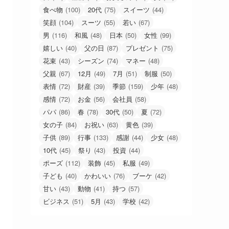
食べ物
(100)
20代
(75)
スイーツ
(44)
笑顔
(104)
スーツ
(55)
若い
(67)
男
(116)
和風
(48)
日本
(50)
女性
(99)
嬉しい
(40)
父の日
(87)
プレゼント
(75)
花束
(43)
シーズン
(74)
マネー
(48)
父親
(67)
12月
(49)
7月
(51)
制服
(50)
表情
(72)
財産
(39)
季節
(159)
少年
(48)
感情
(72)
お金
(56)
会社員
(58)
パパ
(86)
春
(78)
30代
(50)
夏
(72)
女の子
(84)
お祝い
(63)
黄色
(39)
子供
(89)
行事
(133)
感謝
(44)
少女
(48)
10代
(45)
祭り
(43)
投資
(44)
ポーズ
(112)
装飾
(45)
私服
(49)
子ども
(40)
かわいい
(76)
ブーケ
(42)
甘い
(43)
動物
(41)
持つ
(57)
ビジネス
(51)
5月
(43)
学校
(42)