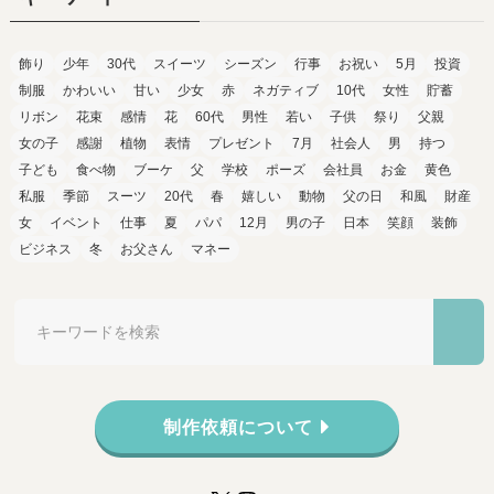
飾り
少年
30代
スイーツ
シーズン
行事
お祝い
5月
投資
制服
かわいい
甘い
少女
赤
ネガティブ
10代
女性
貯蓄
リボン
花束
感情
花
60代
男性
若い
子供
祭り
父親
女の子
感謝
植物
表情
プレゼント
7月
社会人
男
持つ
子ども
食べ物
ブーケ
父
学校
ポーズ
会社員
お金
黄色
私服
季節
スーツ
20代
春
嬉しい
動物
父の日
和風
財産
女
イベント
仕事
夏
パパ
12月
男の子
日本
笑顔
装飾
ビジネス
冬
お父さん
マネー
制作依頼について