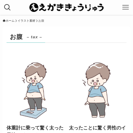
ホーム
イラスト素材
お腹
お腹
– tax –
体重計に乗って驚く太った
太ったことに驚く男性のイ