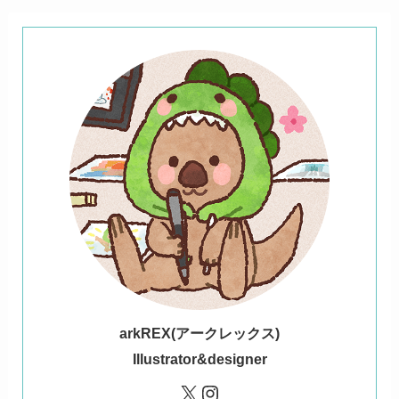
ark
REX(アークレックス)
Illustrator&designer
X
Instagram