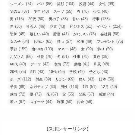
(74)
(86)
(104)
(44)
(99)
シーズン
パパ
笑顔
投資
女性
(87)
(48)
(55)
(78)
(48)
父の日
少年
スーツ
春
少女
(116)
(50)
(83)
(43)
(133)
男
30代
男の子
甘い
行事
(38)
(46)
(43)
(51)
(224)
赤
社会人
花束
ビジネス
イベント
(45)
(40)
(41)
(76)
(58)
装飾
嬉しい
貯蓄
かわいい
会社員
(84)
(63)
(57)
(49)
(75)
女の子
お祝い
持つ
私服
プレゼント
(159)
(100)
(48)
(99)
(50)
季節
食べ物
マネー
女
飾り
(86)
(79)
(91)
(79)
(39)
お父さん
植物
冬
仕事
黄色
(40)
(42)
(72)
(41)
(48)
60代
ブーケ
表情
動物
和風
(75)
(43)
(45)
(42)
(40)
20代
5月
10代
学校
子ども
(112)
(39)
(69)
(43)
(50)
ポーズ
財産
リボン
祭り
日本
(89)
(60)
(116)
(51)
(49)
子供
ネガティブ
男性
7月
12月
(72)
(72)
(67)
(55)
(67)
(44)
感情
夏
花
父
父親
感謝
(67)
(44)
(50)
(56)
若い
スイーツ
制服
お金
(スポンサーリンク)