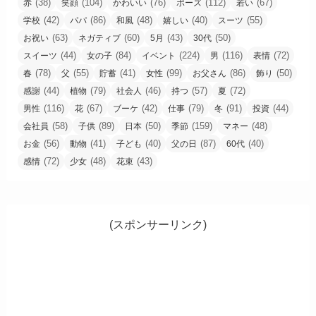
(38)
(104)
(76)
(112)
(67)
赤
笑顔
かわいい
ポーズ
若い
(42)
(86)
(48)
(40)
(55)
学校
パパ
和風
嬉しい
スーツ
(63)
(60)
(43)
(50)
お祝い
ネガティブ
5月
30代
(44)
(84)
(224)
(116)
(72)
スイーツ
女の子
イベント
男
表情
(78)
(55)
(41)
(99)
(86)
(50)
春
父
貯蓄
女性
お父さん
飾り
(44)
(79)
(46)
(57)
(72)
感謝
植物
社会人
持つ
夏
(116)
(67)
(42)
(79)
(91)
(44)
男性
花
ブーケ
仕事
冬
投資
(58)
(89)
(50)
(159)
(48)
会社員
子供
日本
季節
マネー
(56)
(41)
(40)
(87)
(40)
お金
動物
子ども
父の日
60代
(72)
(48)
(43)
感情
少女
花束
(スポンサーリンク)