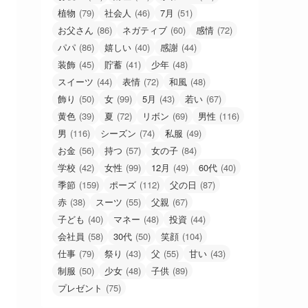
植物
(79)
社会人
(46)
7月
(51)
お父さん
(86)
ネガティブ
(60)
感情
(72)
パパ
(86)
嬉しい
(40)
感謝
(44)
装飾
(45)
貯蓄
(41)
少年
(48)
スイーツ
(44)
表情
(72)
和風
(48)
飾り
(50)
女
(99)
5月
(43)
若い
(67)
黄色
(39)
夏
(72)
リボン
(69)
男性
(116)
男
(116)
シーズン
(74)
私服
(49)
お金
(56)
持つ
(57)
女の子
(84)
学校
(42)
女性
(99)
12月
(49)
60代
(40)
季節
(159)
ポーズ
(112)
父の日
(87)
赤
(38)
スーツ
(55)
父親
(67)
子ども
(40)
マネー
(48)
投資
(44)
会社員
(58)
30代
(50)
笑顔
(104)
仕事
(79)
祭り
(43)
父
(55)
甘い
(43)
制服
(50)
少女
(48)
子供
(89)
プレゼント
(75)