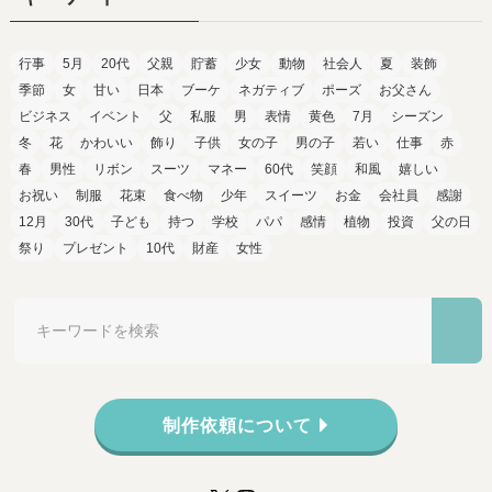
行事
5月
20代
父親
貯蓄
少女
動物
社会人
夏
装飾
季節
女
甘い
日本
ブーケ
ネガティブ
ポーズ
お父さん
ビジネス
イベント
父
私服
男
表情
黄色
7月
シーズン
冬
花
かわいい
飾り
子供
女の子
男の子
若い
仕事
赤
春
男性
リボン
スーツ
マネー
60代
笑顔
和風
嬉しい
お祝い
制服
花束
食べ物
少年
スイーツ
お金
会社員
感謝
12月
30代
子ども
持つ
学校
パパ
感情
植物
投資
父の日
祭り
プレゼント
10代
財産
女性
制作依頼について