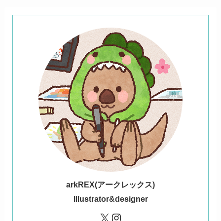
ark
REX(アークレックス)
Illustrator&designer
X
Instagram