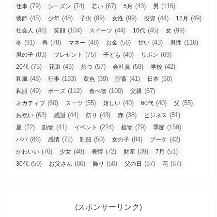
(79)
(74)
(67)
(43)
(116)
仕事
シーズン
若い
5月
男
(45)
(48)
(89)
(99)
(44)
(49)
装飾
少年
子供
女性
投資
12月
(46)
(104)
(44)
(45)
(99)
社会人
笑顔
スイーツ
10代
女
(91)
(78)
(48)
(56)
(43)
(116)
冬
春
マネー
お金
甘い
男性
(83)
(75)
(40)
(69)
男の子
プレゼント
子ども
リボン
(75)
(43)
(57)
(58)
(42)
20代
花束
持つ
会社員
学校
(48)
(133)
(39)
(41)
(50)
和風
行事
黄色
貯蓄
日本
(49)
(112)
(100)
(67)
私服
ポーズ
食べ物
父親
(60)
(55)
(40)
(40)
(55)
ネガティブ
スーツ
嬉しい
60代
父
(63)
(44)
(43)
(38)
(51)
お祝い
感謝
祭り
赤
ビジネス
(72)
(41)
(224)
(79)
(159)
夏
動物
イベント
植物
季節
(86)
(72)
(50)
(84)
(42)
パパ
感情
制服
女の子
ブーケ
(76)
(48)
(72)
(39)
(51)
かわいい
少女
表情
財産
7月
(50)
(86)
(50)
(87)
(67)
30代
お父さん
飾り
父の日
花
(スポンサーリンク)