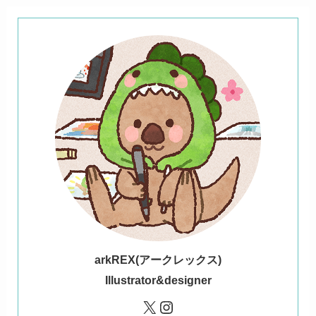
ark
REX(アークレックス)
Illustrator&designer
X
Instagram