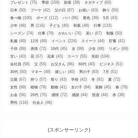
(75)
(159)
(39)
(60)
プレゼント
季節
財産
ネガティブ
(50)
(42)
(87)
(63)
(50)
日本
ブーケ
父の日
お祝い
飾り
(100)
(112)
(86)
(39)
(43)
食べ物
ポーズ
パパ
黄色
5月
(48)
(116)
(40)
(48)
(133)
少年
男
子ども
和風
行事
(74)
(79)
(76)
(67)
(50)
シーズン
仕事
かわいい
若い
制服
(49)
(49)
(224)
(44)
(41)
私服
12月
イベント
スイーツ
貯蓄
(89)
(72)
(45)
(99)
(48)
(69)
子供
表情
10代
女
少女
リボン
(43)
(67)
(43)
(55)
(104)
甘い
花
花束
スーツ
笑顔
(58)
(55)
(86)
(40)
(51)
会社員
父
お父さん
60代
ビジネス
(50)
(48)
(40)
(83)
(51)
30代
マネー
嬉しい
男の子
7月
(67)
(57)
(43)
(42)
(91)
(72)
父親
持つ
祭り
学校
冬
夏
(99)
(79)
(41)
(84)
(45)
(78)
女性
植物
動物
女の子
装飾
春
(56)
(75)
(72)
(44)
(44)
(38)
お金
20代
感情
感謝
投資
赤
(116)
(46)
男性
社会人
(スポンサーリンク)