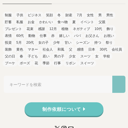
制服
子供
ビジネス
笑顔
冬
財産
7月
女性
男
男性
貯蓄
私服
お金
かわいい
食べ物
夏
イベント
父親
プレゼント
花束
感謝
12月
植物
ネガティブ
10代
飾り
表情
60代
動物
仕事
赤
嬉しい
パパ
お父さん
お祝い
投資
5月
20代
女の子
少年
甘い
シーズン
持つ
祭り
装飾
黄色
マネー
社会人
和風
父
感情
日本
30代
会社員
父の日
春
子ども
若い
男の子
少女
スーツ
女
学校
ブーケ
ポーズ
花
季節
行事
リボン
スイーツ
制作依頼について
X
Instagram
メール