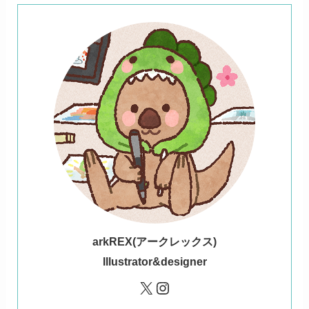
ark
REX(アークレックス)
Illustrator&designer
X
Instagram