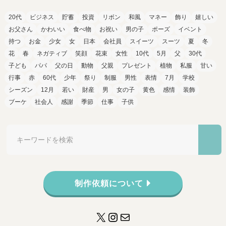
20代
ビジネス
貯蓄
投資
リボン
和風
マネー
飾り
嬉しい
お父さん
かわいい
食べ物
お祝い
男の子
ポーズ
イベント
持つ
お金
少女
女
日本
会社員
スイーツ
スーツ
夏
冬
花
春
ネガティブ
笑顔
花束
女性
10代
5月
父
30代
子ども
パパ
父の日
動物
父親
プレゼント
植物
私服
甘い
行事
赤
60代
少年
祭り
制服
男性
表情
7月
学校
シーズン
12月
若い
財産
男
女の子
黄色
感情
装飾
ブーケ
社会人
感謝
季節
仕事
子供
制作依頼について
X
Instagram
メール