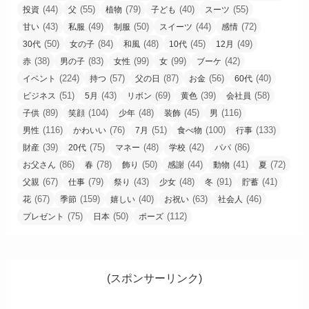
(44)
(55)
(79)
(40)
(55)
投資
父
植物
子ども
スーツ
(43)
(49)
(50)
(44)
(72)
甘い
私服
制服
スイーツ
感情
(50)
(84)
(48)
(45)
(49)
30代
女の子
和風
10代
12月
(38)
(83)
(99)
(99)
(42)
赤
男の子
女性
女
ブーケ
(224)
(57)
(87)
(56)
(40)
イベント
持つ
父の日
お金
60代
(51)
(43)
(69)
(39)
(58)
ビジネス
5月
リボン
黄色
会社員
(89)
(104)
(48)
(45)
(116)
子供
笑顔
少年
装飾
男
(116)
(76)
(51)
(100)
(133)
男性
かわいい
7月
食べ物
行事
(39)
(75)
(48)
(42)
(86)
財産
20代
マネー
学校
パパ
(86)
(78)
(50)
(44)
(41)
(72)
お父さん
春
飾り
感謝
動物
夏
(67)
(79)
(43)
(48)
(91)
(41)
父親
仕事
祭り
少女
冬
貯蓄
(67)
(159)
(40)
(63)
(46)
花
季節
嬉しい
お祝い
社会人
(75)
(50)
(112)
プレゼント
日本
ポーズ
(スポンサーリンク)