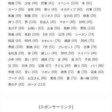
(79)
(48)
(41)
(224)
(91)
植物
少女
貯蓄
イベント
冬
(55)
(99)
(43)
(60)
(133)
スーツ
女性
祭り
ネガティブ
行事
(49)
(50)
(51)
(87)
(39)
私服
制服
ビジネス
父の日
財産
(57)
(116)
(46)
(48)
(45)
持つ
男
社会人
マネー
10代
(84)
(63)
(56)
(45)
(116)
女の子
お祝い
お金
装飾
男性
(48)
(104)
(43)
(49)
(74)
和風
笑顔
5月
12月
シーズン
(44)
(40)
(76)
(44)
(75)
投資
60代
かわいい
感謝
20代
(159)
(41)
(51)
(75)
(79)
季節
動物
7月
プレゼント
仕事
(58)
(38)
(40)
(50)
(44)
会社員
赤
嬉しい
30代
スイーツ
(48)
(67)
(72)
(99)
(67)
(89)
少年
若い
感情
女
花
子供
(55)
(50)
(67)
(40)
(50)
(86)
父
日本
父親
子ども
飾り
パパ
(42)
(43)
(69)
(72)
(78)
(43)
学校
甘い
リボン
表情
春
花束
(42)
(86)
(39)
(72)
(100)
ブーケ
お父さん
黄色
夏
食べ物
(83)
(112)
男の子
ポーズ
(スポンサーリンク)