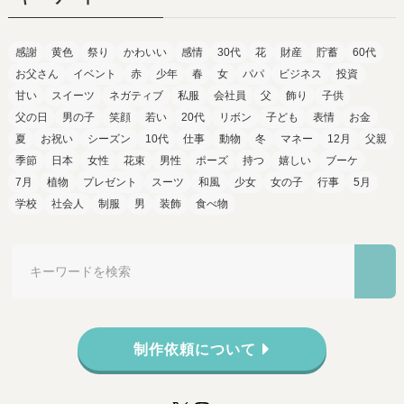
感謝
黄色
祭り
かわいい
感情
30代
花
財産
貯蓄
60代
お父さん
イベント
赤
少年
春
女
パパ
ビジネス
投資
甘い
スイーツ
ネガティブ
私服
会社員
父
飾り
子供
父の日
男の子
笑顔
若い
20代
リボン
子ども
表情
お金
夏
お祝い
シーズン
10代
仕事
動物
冬
マネー
12月
父親
季節
日本
女性
花束
男性
ポーズ
持つ
嬉しい
ブーケ
7月
植物
プレゼント
スーツ
和風
少女
女の子
行事
5月
学校
社会人
制服
男
装飾
食べ物
制作依頼について