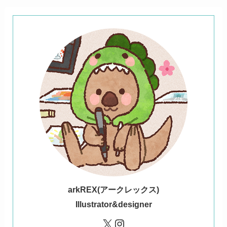
ark
REX(アークレックス)
Illustrator&designer
X
Instagram