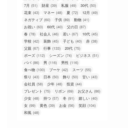
7月
(51)
財産
(39)
私服
(49)
30代
(50)
花束
(43)
マネー
(48)
夏
(72)
12月
(49)
ネガティブ
(60)
子供
(89)
動物
(41)
お祝い
(63)
60代
(40)
父の日
(87)
春
(78)
社会人
(46)
若い
(67)
10代
(45)
学校
(42)
装飾
(45)
子ども
(40)
赤
(38)
父親
(67)
行事
(133)
20代
(75)
ポーズ
(112)
シーズン
(74)
ビジネス
(51)
パパ
(86)
男
(116)
男性
(116)
食べ物
(100)
ブーケ
(42)
スーツ
(55)
祭り
(43)
日本
(50)
飾り
(50)
甘い
(43)
会社員
(58)
少年
(48)
投資
(44)
プレゼント
(75)
リボン
(69)
お父さん
(86)
少女
(48)
持つ
(57)
冬
(91)
嬉しい
(40)
女
(99)
黄色
(39)
お金
(56)
笑顔
(104)
和風
(48)