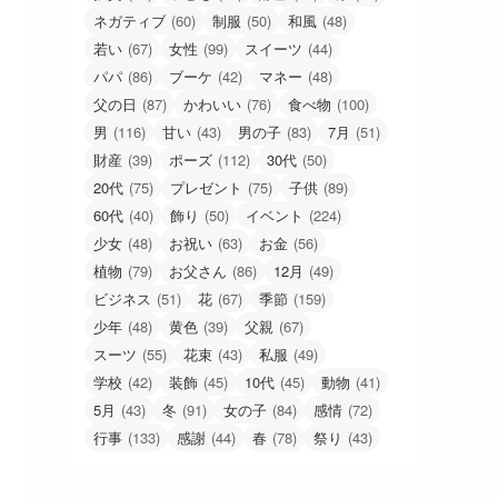
ネガティブ
(60)
制服
(50)
和風
(48)
若い
(67)
女性
(99)
スイーツ
(44)
パパ
(86)
ブーケ
(42)
マネー
(48)
父の日
(87)
かわいい
(76)
食べ物
(100)
男
(116)
甘い
(43)
男の子
(83)
7月
(51)
財産
(39)
ポーズ
(112)
30代
(50)
20代
(75)
プレゼント
(75)
子供
(89)
60代
(40)
飾り
(50)
イベント
(224)
少女
(48)
お祝い
(63)
お金
(56)
植物
(79)
お父さん
(86)
12月
(49)
ビジネス
(51)
花
(67)
季節
(159)
少年
(48)
黄色
(39)
父親
(67)
スーツ
(55)
花束
(43)
私服
(49)
学校
(42)
装飾
(45)
10代
(45)
動物
(41)
5月
(43)
冬
(91)
女の子
(84)
感情
(72)
行事
(133)
感謝
(44)
春
(78)
祭り
(43)