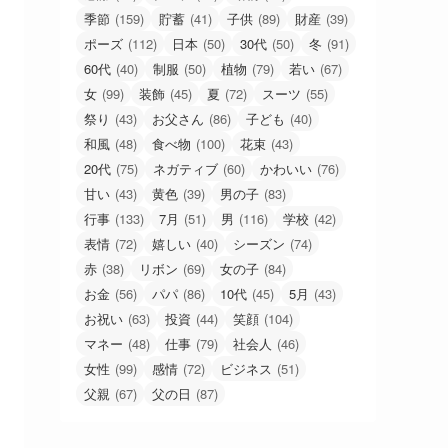
季節
(159)
貯蓄
(41)
子供
(89)
財産
(39)
ポーズ
(112)
日本
(50)
30代
(50)
冬
(91)
60代
(40)
制服
(50)
植物
(79)
若い
(67)
女
(99)
装飾
(45)
夏
(72)
スーツ
(55)
祭り
(43)
お父さん
(86)
子ども
(40)
和風
(48)
食べ物
(100)
花束
(43)
20代
(75)
ネガティブ
(60)
かわいい
(76)
甘い
(43)
黄色
(39)
男の子
(83)
行事
(133)
7月
(51)
男
(116)
学校
(42)
表情
(72)
嬉しい
(40)
シーズン
(74)
赤
(38)
リボン
(69)
女の子
(84)
お金
(56)
パパ
(86)
10代
(45)
5月
(43)
お祝い
(63)
投資
(44)
笑顔
(104)
マネー
(48)
仕事
(79)
社会人
(46)
女性
(99)
感情
(72)
ビジネス
(51)
父親
(67)
父の日
(87)