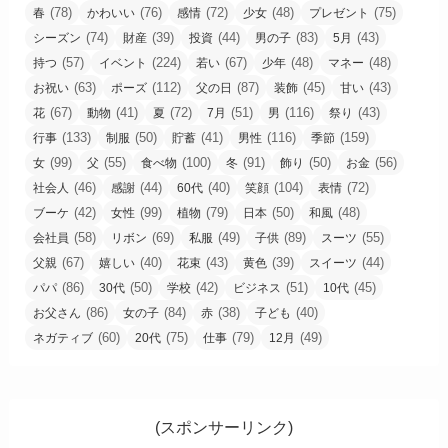
(78)
(76)
(72)
(48)
(75)
春
かわいい
感情
少女
プレゼント
(74)
(39)
(44)
(83)
(43)
シーズン
財産
投資
男の子
5月
(57)
(224)
(67)
(48)
(48)
持つ
イベント
若い
少年
マネー
(63)
(112)
(87)
(45)
(43)
お祝い
ポーズ
父の日
装飾
甘い
(67)
(41)
(72)
(51)
(116)
(43)
花
動物
夏
7月
男
祭り
(133)
(50)
(41)
(116)
(159)
行事
制服
貯蓄
男性
季節
(99)
(55)
(100)
(91)
(50)
(56)
女
父
食べ物
冬
飾り
お金
(46)
(44)
(40)
(104)
(72)
社会人
感謝
60代
笑顔
表情
(42)
(99)
(79)
(50)
(48)
ブーケ
女性
植物
日本
和風
(58)
(69)
(49)
(89)
(55)
会社員
リボン
私服
子供
スーツ
(67)
(40)
(43)
(39)
(44)
父親
嬉しい
花束
黄色
スイーツ
(86)
(50)
(42)
(51)
(45)
パパ
30代
学校
ビジネス
10代
(86)
(84)
(38)
(40)
お父さん
女の子
赤
子ども
(60)
(75)
(79)
(49)
ネガティブ
20代
仕事
12月
(スポンサーリンク)