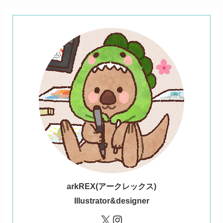
ark
REX(アークレックス)
Illustrator&designer
X
Instagram