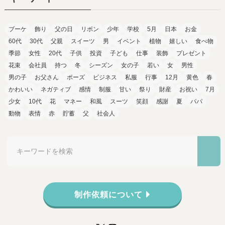
ブーケ
飾り
父の日
リボン
少年
学校
5月
日本
お金
60代
30代
父親
スイーツ
男
イベント
植物
嬉しい
食べ物
季節
女性
20代
子供
投資
子ども
仕事
装飾
プレゼント
花束
会社員
持つ
冬
シーズン
女の子
若い
女
男性
男の子
お父さん
ポーズ
ビジネス
私服
行事
12月
黄色
春
かわいい
ネガティブ
感情
制服
甘い
祭り
財産
お祝い
7月
少女
10代
花
マネー
和風
スーツ
笑顔
感謝
夏
パパ
動物
表情
赤
貯蓄
父
社会人
制作依頼について