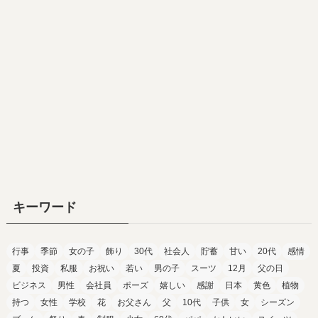
キーワード
行事
季節
女の子
飾り
30代
社会人
貯蓄
甘い
20代
感情
夏
投資
私服
お祝い
若い
男の子
スーツ
12月
父の日
ビジネス
男性
会社員
ポーズ
嬉しい
感謝
日本
黄色
植物
持つ
女性
学校
花
お父さん
父
10代
子供
女
シーズン