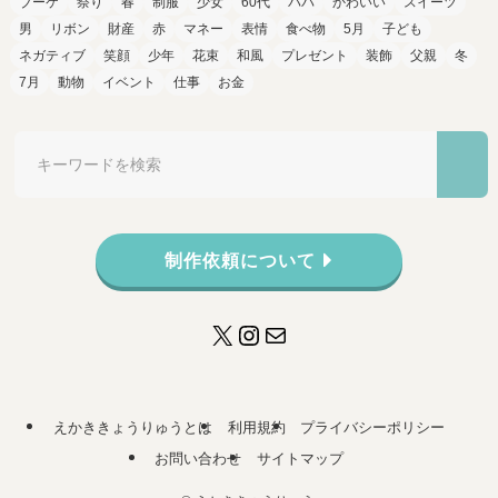
ブーケ
祭り
春
制服
少女
60代
パパ
かわいい
スイーツ
男
リボン
財産
赤
マネー
表情
食べ物
5月
子ども
ネガティブ
笑顔
少年
花束
和風
プレゼント
装飾
父親
冬
7月
動物
イベント
仕事
お金
制作依頼について
X
Instagram
メール
えかききょうりゅうとは
利用規約
プライバシーポリシー
お問い合わせ
サイトマップ