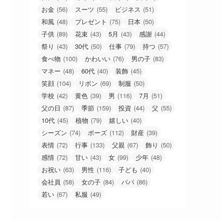
お金
(56)
スーツ
(55)
ビジネス
(51)
和風
(48)
プレゼント
(75)
日本
(50)
子供
(89)
花束
(43)
5月
(43)
感謝
(44)
祭り
(43)
30代
(50)
仕事
(79)
持つ
(57)
食べ物
(100)
かわいい
(76)
男の子
(83)
マネー
(48)
60代
(40)
装飾
(45)
笑顔
(104)
リボン
(69)
制服
(50)
学校
(42)
黄色
(39)
男
(116)
7月
(51)
父の日
(87)
季節
(159)
投資
(44)
父
(55)
10代
(45)
植物
(79)
嬉しい
(40)
シーズン
(74)
ポーズ
(112)
財産
(39)
表情
(72)
行事
(133)
父親
(67)
飾り
(50)
感情
(72)
甘い
(43)
女
(99)
少年
(48)
お祝い
(63)
男性
(116)
子ども
(40)
会社員
(58)
女の子
(84)
パパ
(86)
若い
(67)
私服
(49)