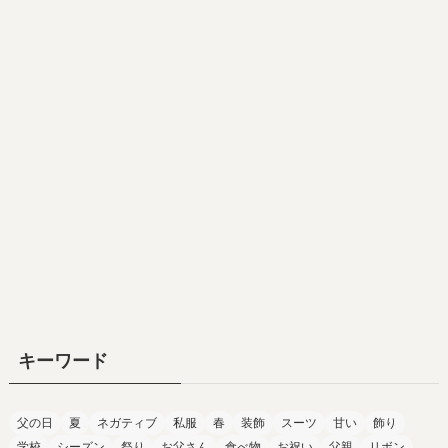
キーワード
父の日
夏
ネガティブ
私服
春
装飾
スーツ
甘い
飾り
学校
シーズン
祭り
お父さん
食べ物
お祝い
父親
リボン