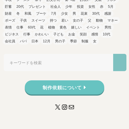
貯蓄
20代
プレゼント
社会人
少年
投資
女性
赤
5月
財産
冬
和風
ブーケ
7月
少女
男
花束
30代
感謝
ポーズ
子供
スイーツ
持つ
若い
女の子
父
動物
マネー
表情
仕事
60代
花
植物
黄色
嬉しい
イベント
男性
ビジネス
行事
かわいい
子ども
お金
笑顔
感情
10代
会社員
パパ
日本
12月
男の子
季節
制服
女
制作依頼について
X
Instagram
メール