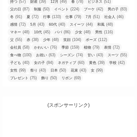
(57)
(39)
(49)
(78)
(51)
持つ
財産
12月
春
ビジネス
(87)
(50)
(224)
(42)
(83)
父の日
制服
イベント
ブーケ
男の子
(91)
(72)
(133)
(79)
(51)
(46)
冬
夏
行事
仕事
7月
社会人
(72)
(43)
(40)
(44)
(48)
感情
5月
60代
スイーツ
和風
(48)
(45)
(86)
(48)
(116)
マネー
10代
パパ
少女
男性
(55)
(38)
(48)
(104)
(112)
父
赤
少年
笑顔
ポーズ
(58)
(76)
(159)
(79)
(72)
会社員
かわいい
季節
植物
表情
(100)
(63)
(74)
(43)
(55)
食べ物
お祝い
シーズン
甘い
スーツ
(40)
(84)
(60)
(39)
(42)
子ども
女の子
ネガティブ
黄色
学校
(99)
(43)
(50)
(43)
(99)
女性
祭り
日本
花束
女
(75)
(50)
(69)
プレゼント
飾り
リボン
(スポンサーリンク)