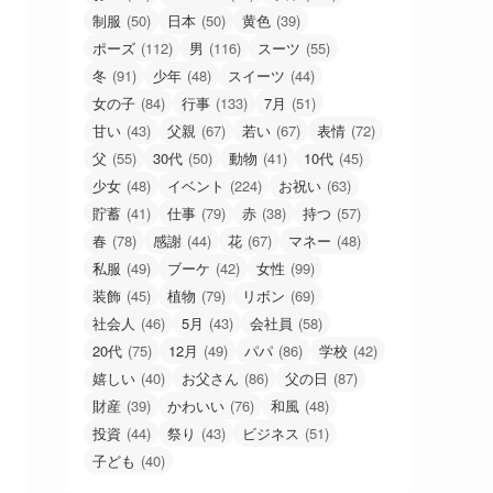
制服
(50)
日本
(50)
黄色
(39)
ポーズ
(112)
男
(116)
スーツ
(55)
冬
(91)
少年
(48)
スイーツ
(44)
女の子
(84)
行事
(133)
7月
(51)
甘い
(43)
父親
(67)
若い
(67)
表情
(72)
父
(55)
30代
(50)
動物
(41)
10代
(45)
少女
(48)
イベント
(224)
お祝い
(63)
貯蓄
(41)
仕事
(79)
赤
(38)
持つ
(57)
春
(78)
感謝
(44)
花
(67)
マネー
(48)
私服
(49)
ブーケ
(42)
女性
(99)
装飾
(45)
植物
(79)
リボン
(69)
社会人
(46)
5月
(43)
会社員
(58)
20代
(75)
12月
(49)
パパ
(86)
学校
(42)
嬉しい
(40)
お父さん
(86)
父の日
(87)
財産
(39)
かわいい
(76)
和風
(48)
投資
(44)
祭り
(43)
ビジネス
(51)
子ども
(40)