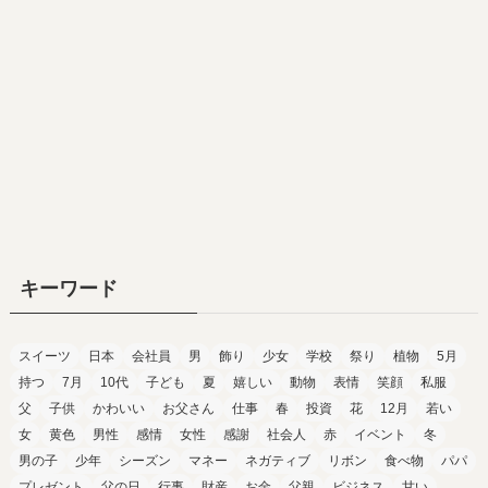
キーワード
スイーツ
日本
会社員
男
飾り
少女
学校
祭り
植物
5月
持つ
7月
10代
子ども
夏
嬉しい
動物
表情
笑顔
私服
父
子供
かわいい
お父さん
仕事
春
投資
花
12月
若い
女
黄色
男性
感情
女性
感謝
社会人
赤
イベント
冬
男の子
少年
シーズン
マネー
ネガティブ
リボン
食べ物
パパ
プレゼント
父の日
行事
財産
お金
父親
ビジネス
甘い