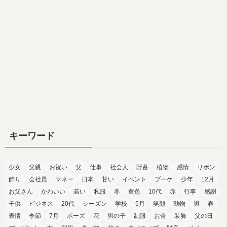
キーワード
少女
父親
お祝い
父
仕事
社会人
貯蓄
植物
感情
リボン
飾り
会社員
マネー
日本
甘い
イベント
ブーケ
少年
12月
お父さん
かわいい
若い
私服
冬
黄色
10代
赤
行事
感謝
子供
ビジネス
20代
シーズン
学校
5月
笑顔
動物
男
春
表情
季節
7月
ポーズ
花
男の子
制服
お金
装飾
父の日