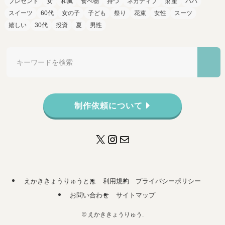
プレゼント
女
和風
食べ物
持つ
ネガティブ
財産
パパ
スイーツ
60代
女の子
子ども
祭り
花束
女性
スーツ
嬉しい
30代
投資
夏
男性
制作依頼について
X
Instagram
メール
えかききょうりゅうとは
利用規約
プライバシーポリシー
お問い合わせ
サイトマップ
©
えかききょうりゅう.