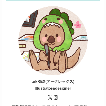
ark
REX(アークレックス)
Illustrator&designer
X
Instagram