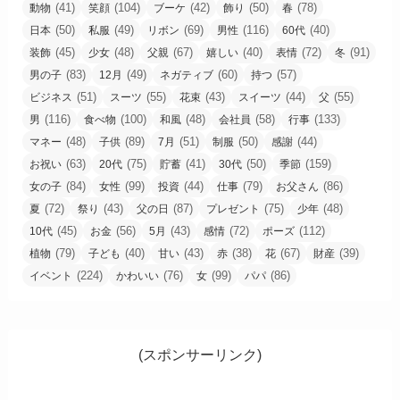
(41)
(104)
(42)
(50)
(78)
動物
笑顔
ブーケ
飾り
春
(50)
(49)
(69)
(116)
(40)
日本
私服
リボン
男性
60代
(45)
(48)
(67)
(40)
(72)
(91)
装飾
少女
父親
嬉しい
表情
冬
(83)
(49)
(60)
(57)
男の子
12月
ネガティブ
持つ
(51)
(55)
(43)
(44)
(55)
ビジネス
スーツ
花束
スイーツ
父
(116)
(100)
(48)
(58)
(133)
男
食べ物
和風
会社員
行事
(48)
(89)
(51)
(50)
(44)
マネー
子供
7月
制服
感謝
(63)
(75)
(41)
(50)
(159)
お祝い
20代
貯蓄
30代
季節
(84)
(99)
(44)
(79)
(86)
女の子
女性
投資
仕事
お父さん
(72)
(43)
(87)
(75)
(48)
夏
祭り
父の日
プレゼント
少年
(45)
(56)
(43)
(72)
(112)
10代
お金
5月
感情
ポーズ
(79)
(40)
(43)
(38)
(67)
(39)
植物
子ども
甘い
赤
花
財産
(224)
(76)
(99)
(86)
イベント
かわいい
女
パパ
(スポンサーリンク)