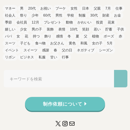
マネー
男
20代
お祝い
ブーケ
女性
日本
父親
7月
仕事
社会人
祭り
少年
60代
男性
学校
制服
30代
財産
お金
季節
会社員
12月
プレゼント
動物
かわいい
投資
花束
嬉しい
少女
男の子
装飾
表情
10代
笑顔
若い
貯蓄
子供
パパ
女
花
持つ
飾り
感情
冬
夏
父
植物
ポーズ
赤
スーツ
子ども
食べ物
お父さん
黄色
和風
女の子
5月
イベント
スイーツ
感謝
春
父の日
ネガティブ
シーズン
リボン
ビジネス
私服
甘い
行事
制作依頼について
X
Instagram
メール