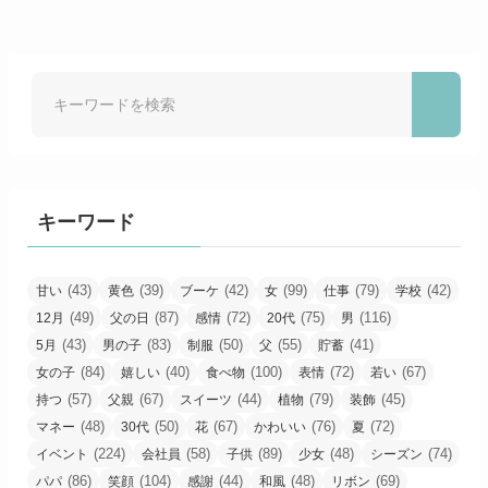
キーワード
(43)
(39)
(42)
(99)
(79)
(42)
甘い
黄色
ブーケ
女
仕事
学校
(49)
(87)
(72)
(75)
(116)
12月
父の日
感情
20代
男
(43)
(83)
(50)
(55)
(41)
5月
男の子
制服
父
貯蓄
(84)
(40)
(100)
(72)
(67)
女の子
嬉しい
食べ物
表情
若い
(57)
(67)
(44)
(79)
(45)
持つ
父親
スイーツ
植物
装飾
(48)
(50)
(67)
(76)
(72)
マネー
30代
花
かわいい
夏
(224)
(58)
(89)
(48)
(74)
イベント
会社員
子供
少女
シーズン
(86)
(104)
(44)
(48)
(69)
パパ
笑顔
感謝
和風
リボン