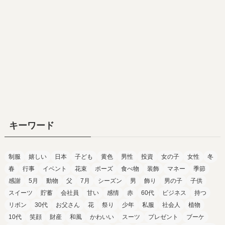
キーワード
制服
嬉しい
日本
子ども
黄色
男性
投資
女の子
女性
冬
春
行事
イベント
花束
ポーズ
食べ物
装飾
マネー
季節
感謝
5月
動物
父
7月
シーズン
男
飾り
男の子
子供
スイーツ
貯蓄
会社員
甘い
感情
赤
60代
ビジネス
持つ
リボン
30代
お父さん
花
祭り
少年
私服
社会人
植物
10代
笑顔
財産
和風
かわいい
スーツ
プレゼント
ブーケ