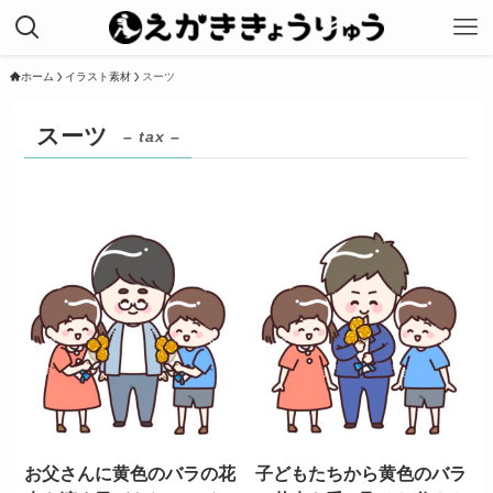
ホーム
イラスト素材
スーツ
スーツ
– tax –
お父さんに黄色のバラの花
子どもたちから黄色のバラ