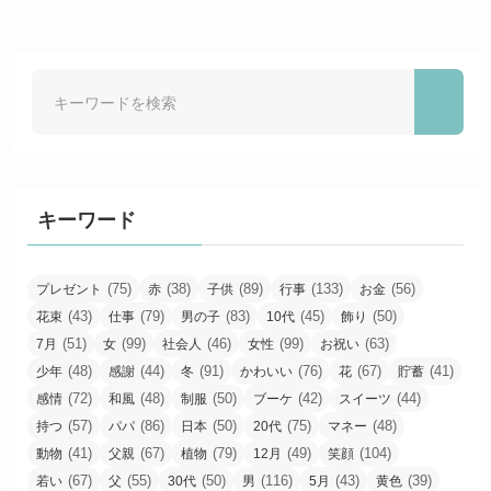
キーワード
(75)
(38)
(89)
(133)
(56)
プレゼント
赤
子供
行事
お金
(43)
(79)
(83)
(45)
(50)
花束
仕事
男の子
10代
飾り
(51)
(99)
(46)
(99)
(63)
7月
女
社会人
女性
お祝い
(48)
(44)
(91)
(76)
(67)
(41)
少年
感謝
冬
かわいい
花
貯蓄
(72)
(48)
(50)
(42)
(44)
感情
和風
制服
ブーケ
スイーツ
(57)
(86)
(50)
(75)
(48)
持つ
パパ
日本
20代
マネー
(41)
(67)
(79)
(49)
(104)
動物
父親
植物
12月
笑顔
(67)
(55)
(50)
(116)
(43)
(39)
若い
父
30代
男
5月
黄色