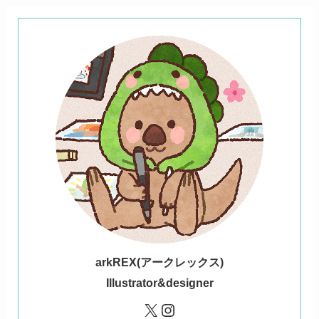
ark
REX(アークレックス)
Illustrator&designer
X
Instagram