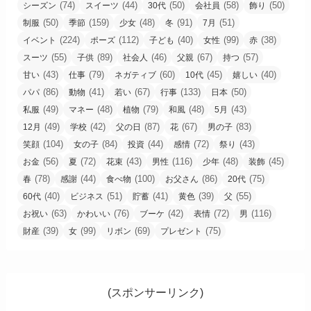
(74)
(44)
(50)
(58)
(50)
シーズン
スイーツ
30代
会社員
飾り
(50)
(159)
(48)
(91)
(51)
制服
季節
少女
冬
7月
(224)
(112)
(40)
(99)
(38)
イベント
ポーズ
子ども
女性
赤
(55)
(89)
(46)
(67)
(57)
スーツ
子供
社会人
父親
持つ
(43)
(79)
(60)
(45)
(40)
甘い
仕事
ネガティブ
10代
嬉しい
(86)
(41)
(67)
(133)
(50)
パパ
動物
若い
行事
日本
(49)
(48)
(79)
(48)
(43)
私服
マネー
植物
和風
5月
(49)
(42)
(87)
(67)
(83)
12月
学校
父の日
花
男の子
(104)
(84)
(44)
(72)
(43)
笑顔
女の子
投資
感情
祭り
(56)
(72)
(43)
(116)
(48)
(45)
お金
夏
花束
男性
少年
装飾
(78)
(44)
(100)
(86)
(75)
春
感謝
食べ物
お父さん
20代
(40)
(51)
(41)
(39)
(55)
60代
ビジネス
貯蓄
黄色
父
(63)
(76)
(42)
(72)
(116)
お祝い
かわいい
ブーケ
表情
男
(39)
(99)
(69)
(75)
財産
女
リボン
プレゼント
(スポンサーリンク)