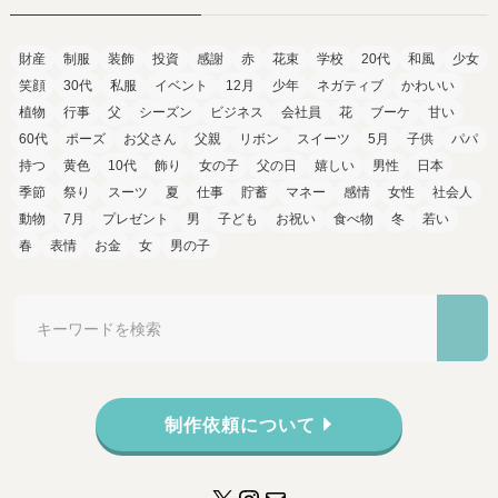
財産
制服
装飾
投資
感謝
赤
花束
学校
20代
和風
少女
笑顔
30代
私服
イベント
12月
少年
ネガティブ
かわいい
植物
行事
父
シーズン
ビジネス
会社員
花
ブーケ
甘い
60代
ポーズ
お父さん
父親
リボン
スイーツ
5月
子供
パパ
持つ
黄色
10代
飾り
女の子
父の日
嬉しい
男性
日本
季節
祭り
スーツ
夏
仕事
貯蓄
マネー
感情
女性
社会人
動物
7月
プレゼント
男
子ども
お祝い
食べ物
冬
若い
春
表情
お金
女
男の子
制作依頼について
X
Instagram
メール