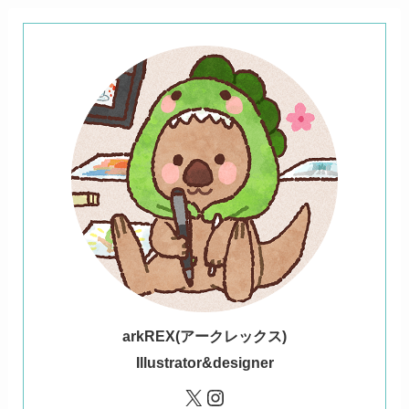
ark
REX(アークレックス)
Illustrator&designer
X
Instagram