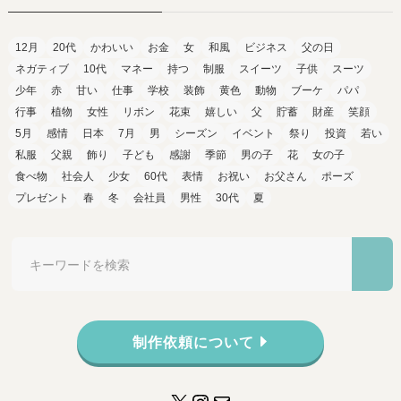
12月
20代
かわいい
お金
女
和風
ビジネス
父の日
ネガティブ
10代
マネー
持つ
制服
スイーツ
子供
スーツ
少年
赤
甘い
仕事
学校
装飾
黄色
動物
ブーケ
パパ
行事
植物
女性
リボン
花束
嬉しい
父
貯蓄
財産
笑顔
5月
感情
日本
7月
男
シーズン
イベント
祭り
投資
若い
私服
父親
飾り
子ども
感謝
季節
男の子
花
女の子
食べ物
社会人
少女
60代
表情
お祝い
お父さん
ポーズ
プレゼント
春
冬
会社員
男性
30代
夏
制作依頼について
X
Instagram
メール