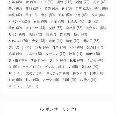
(48)
(99)
(50)
(116)
(72)
(43)
少年
女
30代
男性
感情
花束
(67)
(104)
(45)
(78)
(133)
(89)
若い
笑顔
装飾
春
行事
子供
(42)
(116)
(50)
(50)
(43)
(44)
学校
男
制服
飾り
5月
投資
(224)
(99)
(39)
(46)
(72)
イベント
女性
財産
社会人
夏
(39)
(44)
(67)
(58)
(86)
黄色
スイーツ
父親
会社員
お父さん
(69)
(72)
(67)
(38)
(43)
リボン
表情
花
赤
祭り
(76)
(48)
(41)
(79)
(83)
かわいい
少女
動物
植物
男の子
(75)
(49)
(79)
(86)
(87)
プレゼント
12月
仕事
パパ
父の日
(44)
(48)
(74)
(41)
(40)
感謝
マネー
シーズン
貯蓄
60代
(100)
(159)
(42)
(49)
(40)
食べ物
季節
ブーケ
私服
子ども
(91)
(112)
(51)
(55)
(40)
冬
ポーズ
ビジネス
父
嬉しい
(45)
(84)
(60)
(57)
(50)
10代
女の子
ネガティブ
持つ
日本
(56)
(43)
(55)
(48)
(63)
お金
甘い
スーツ
和風
お祝い
(75)
(51)
20代
7月
(スポンサーリンク)