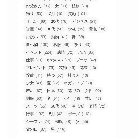
お父さん
(86)
女
(99)
植物
(79)
飾り
(50)
12月
(49)
笑顔
(104)
リボン
(69)
20代
(75)
ビジネス
(51)
財産
(39)
30代
(50)
学校
(42)
黄色
(39)
お祝い
(63)
動物
(41)
赤
(38)
食べ物
(100)
私服
(49)
祭り
(43)
イベント
(224)
感情
(72)
パパ
(86)
仕事
(79)
かわいい
(76)
ブーケ
(42)
プレゼント
(75)
装飾
(45)
花束
(43)
貯蓄
(41)
持つ
(57)
社会人
(46)
少女
(48)
夏
(72)
ネガティブ
(60)
若い
(67)
日本
(50)
花
(67)
女性
(99)
制服
(50)
冬
(91)
少年
(48)
甘い
(43)
スーツ
(55)
60代
(40)
春
(78)
表情
(72)
行事
(133)
5月
(43)
ポーズ
(112)
シーズン
(74)
和風
(48)
父
(55)
父の日
(87)
男
(116)