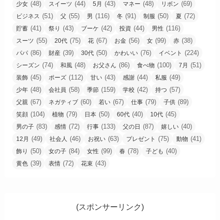
(48)
(44)
(43)
(48)
(69)
少女
スイーツ
5月
マネー
リボン
(51)
(55)
(116)
(91)
(50)
(72)
ビジネス
父
男
冬
制服
夏
(41)
(43)
(42)
(44)
(116)
貯蓄
祭り
ブーケ
投資
男性
(55)
(75)
(67)
(56)
(99)
(38)
スーツ
20代
花
お金
女
赤
(86)
(39)
(50)
(76)
(224)
パパ
財産
30代
かわいい
イベント
(74)
(48)
(86)
(100)
(51)
シーズン
和風
お父さん
食べ物
7月
(45)
(112)
(43)
(44)
(49)
装飾
ポーズ
甘い
感謝
私服
(48)
(58)
(159)
(42)
(57)
少年
会社員
季節
学校
持つ
(67)
(60)
(67)
(79)
(89)
父親
ネガティブ
若い
仕事
子供
(104)
(79)
(50)
(40)
(45)
笑顔
植物
日本
60代
10代
(83)
(72)
(133)
(87)
(40)
男の子
感情
行事
父の日
嬉しい
(49)
(46)
(63)
(75)
(41)
12月
社会人
お祝い
プレゼント
動物
(50)
(84)
(99)
(78)
(40)
飾り
女の子
女性
春
子ども
(39)
(72)
(43)
黄色
表情
花束
(スポンサーリンク)