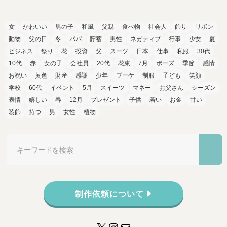
女
かわいい
男の子
和風
父親
食べ物
社会人
飾り
リボン
動物
父の日
冬
パパ
貯蓄
男性
ネガティブ
行事
少女
夏
ビジネス
祭り
花
投資
父
スーツ
日本
仕事
私服
30代
10代
赤
女の子
会社員
20代
花束
7月
ポーズ
季節
感情
お祝い
黄色
財産
感謝
少年
ブーケ
制服
子ども
笑顔
学校
60代
イベント
5月
スイーツ
マネー
お父さん
シーズン
表情
嬉しい
春
12月
プレゼント
子供
若い
お金
甘い
装飾
持つ
男
女性
植物
制作依頼について
X
Instagram
メール