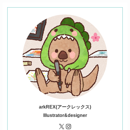
ark
REX(アークレックス)
Illustrator&designer
X
Instagram