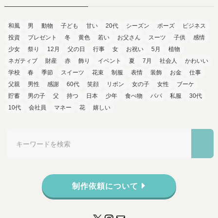
和風
男
動物
子ども
甘い
20代
シーズン
ポーズ
ビジネス
投資
プレゼント
冬
黄色
若い
お父さん
スーツ
子供
感情
少女
祭り
12月
父の日
行事
女
お祝い
5月
植物
ネガティブ
財産
赤
飾り
イベント
夏
7月
社会人
かわいい
学校
春
季節
スイーツ
花束
制服
表情
装飾
お金
仕事
父親
男性
感謝
60代
笑顔
リボン
女の子
女性
ブーケ
貯蓄
男の子
父
持つ
日本
少年
食べ物
パパ
私服
30代
10代
会社員
マネー
花
嬉しい
制作依頼について
X
Instagram
メール