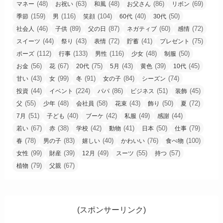
(48)
(63)
(48)
(86)
(69)
マネー
お祝い
和風
お父さん
リボン
(159)
(116)
(104)
(40)
(50)
季節
男
笑顔
60代
30代
(46)
(89)
(87)
(60)
(72)
社会人
子供
父の日
ネガティブ
感情
(44)
(43)
(72)
(41)
(75)
スイーツ
祭り
表情
貯蓄
プレゼント
(112)
(133)
(116)
(48)
(50)
ポーズ
行事
男性
少女
制服
(56)
(67)
(75)
(43)
(39)
(45)
お金
花
20代
5月
黄色
10代
(43)
(99)
(91)
(84)
(74)
甘い
女
冬
女の子
シーズン
(44)
(224)
(86)
(51)
(45)
投資
イベント
パパ
ビジネス
装飾
(55)
(48)
(58)
(43)
(50)
(72)
父
少年
会社員
花束
飾り
夏
(51)
(40)
(42)
(49)
(44)
7月
子ども
ブーケ
私服
感謝
(67)
(38)
(42)
(41)
(50)
(79)
若い
赤
学校
動物
日本
仕事
(78)
(83)
(40)
(76)
(100)
春
男の子
嬉しい
かわいい
食べ物
(99)
(39)
(49)
(55)
(57)
女性
財産
12月
スーツ
持つ
(79)
(67)
植物
父親
(スポンサーリンク)