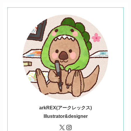
ark
REX(アークレックス)
Illustrator&designer
X
Instagram