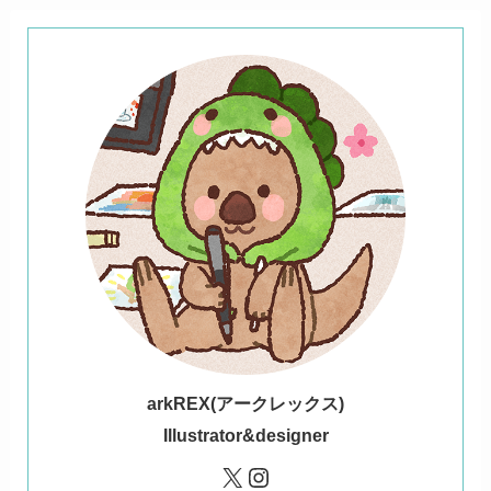
ark
REX(アークレックス)
Illustrator&designer
X
Instagram