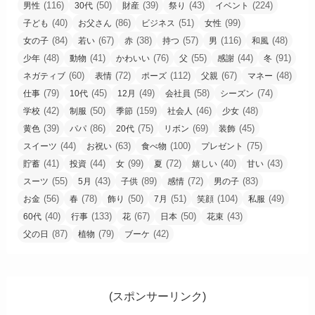
(116)
(50)
(39)
(43)
(224)
男性
30代
財産
祭り
イベント
(40)
(86)
(51)
(99)
子ども
お父さん
ビジネス
女性
(84)
(67)
(38)
(57)
(116)
(48)
女の子
若い
赤
持つ
男
和風
(48)
(41)
(76)
(55)
(44)
(91)
少年
動物
かわいい
父
感謝
冬
(60)
(72)
(112)
(67)
(48)
ネガティブ
表情
ポーズ
父親
マネー
(79)
(45)
(49)
(58)
(74)
仕事
10代
12月
会社員
シーズン
(42)
(50)
(159)
(46)
(48)
学校
制服
季節
社会人
少女
(39)
(86)
(75)
(69)
(45)
黄色
パパ
20代
リボン
装飾
(44)
(63)
(100)
(75)
スイーツ
お祝い
食べ物
プレゼント
(41)
(44)
(99)
(72)
(40)
(43)
貯蓄
投資
女
夏
嬉しい
甘い
(55)
(43)
(89)
(72)
(83)
スーツ
5月
子供
感情
男の子
(56)
(78)
(50)
(51)
(104)
(49)
お金
春
飾り
7月
笑顔
私服
(40)
(133)
(67)
(50)
(43)
60代
行事
花
日本
花束
(87)
(79)
(42)
父の日
植物
ブーケ
(スポンサーリンク)