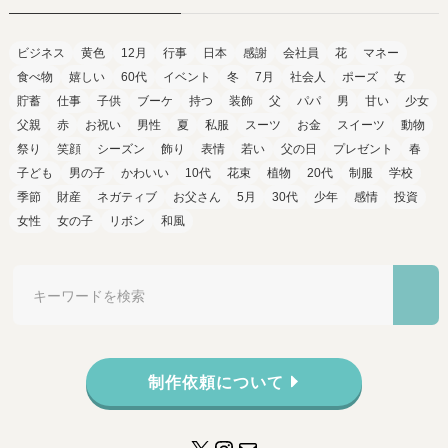
ビジネス
黄色
12月
行事
日本
感謝
会社員
花
マネー
食べ物
嬉しい
60代
イベント
冬
7月
社会人
ポーズ
女
貯蓄
仕事
子供
ブーケ
持つ
装飾
父
パパ
男
甘い
少女
父親
赤
お祝い
男性
夏
私服
スーツ
お金
スイーツ
動物
祭り
笑顔
シーズン
飾り
表情
若い
父の日
プレゼント
春
子ども
男の子
かわいい
10代
花束
植物
20代
制服
学校
季節
財産
ネガティブ
お父さん
5月
30代
少年
感情
投資
女性
女の子
リボン
和風
制作依頼について
X
Instagram
メール