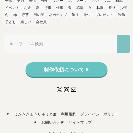
子供
笑顔
表情
男性
マネー
花
スーツ
甘い
父親
和風
イベント
お金
夏
行事
仕事
春
感情
女
私服
祭り
少年
冬
赤
貯蓄
男の子
ネガティブ
飾り
持つ
プレゼント
装飾
子ども
嬉しい
会社員
制作依頼について
X
Instagram
メール
えかききょうりゅうとは
利用規約
プライバシーポリシー
お問い合わせ
サイトマップ