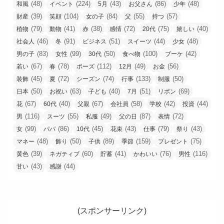
(48)
(224)
(43)
(86)
(48)
和風
イベント
5月
お父さん
少年
(39)
(104)
(84)
(55)
(57)
財産
笑顔
女の子
父
持つ
(79)
(41)
(38)
(72)
(75)
(40)
植物
動物
赤
感情
20代
嬉しい
(46)
(91)
(51)
(44)
(48)
社会人
冬
ビジネス
スイーツ
少女
(83)
(99)
(50)
(100)
(42)
男の子
女性
30代
食べ物
ブーケ
(67)
(78)
(112)
(49)
(56)
若い
春
ポーズ
12月
お金
(45)
(72)
(74)
(133)
(50)
装飾
夏
シーズン
行事
制服
(50)
(63)
(40)
(51)
(69)
日本
お祝い
子ども
7月
リボン
(67)
(40)
(67)
(58)
(42)
(44)
花
60代
父親
会社員
学校
投資
(116)
(55)
(49)
(87)
(72)
男
スーツ
私服
父の日
表情
(99)
(86)
(45)
(43)
(79)
(43)
女
パパ
10代
花束
仕事
祭り
(48)
(50)
(89)
(159)
(75)
マネー
飾り
子供
季節
プレゼント
(39)
(60)
(41)
(76)
(116)
黄色
ネガティブ
貯蓄
かわいい
男性
(43)
(44)
甘い
感謝
(スポンサーリンク)