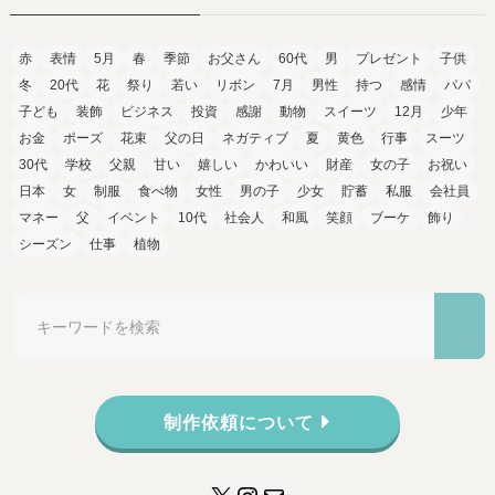
赤
表情
5月
春
季節
お父さん
60代
男
プレゼント
子供
冬
20代
花
祭り
若い
リボン
7月
男性
持つ
感情
パパ
子ども
装飾
ビジネス
投資
感謝
動物
スイーツ
12月
少年
お金
ポーズ
花束
父の日
ネガティブ
夏
黄色
行事
スーツ
30代
学校
父親
甘い
嬉しい
かわいい
財産
女の子
お祝い
日本
女
制服
食べ物
女性
男の子
少女
貯蓄
私服
会社員
マネー
父
イベント
10代
社会人
和風
笑顔
ブーケ
飾り
シーズン
仕事
植物
制作依頼について
X
Instagram
メール