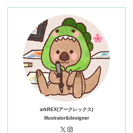
ark
REX(アークレックス)
Illustrator&designer
X
Instagram