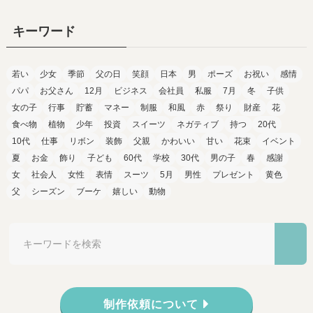
キーワード
若い
少女
季節
父の日
笑顔
日本
男
ポーズ
お祝い
感情
パパ
お父さん
12月
ビジネス
会社員
私服
7月
冬
子供
女の子
行事
貯蓄
マネー
制服
和風
赤
祭り
財産
花
食べ物
植物
少年
投資
スイーツ
ネガティブ
持つ
20代
10代
仕事
リボン
装飾
父親
かわいい
甘い
花束
イベント
夏
お金
飾り
子ども
60代
学校
30代
男の子
春
感謝
女
社会人
女性
表情
スーツ
5月
男性
プレゼント
黄色
父
シーズン
ブーケ
嬉しい
動物
制作依頼について