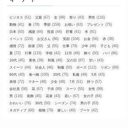
(51)
(67)
(99)
(43)
(116)
ビジネス
父親
女
祭り
男性
(41)
(78)
(159)
(63)
(75)
動物
春
季節
お祝い
プレゼント
(50)
(44)
(44)
(41)
(91)
日本
感謝
投資
貯蓄
冬
(224)
(86)
(104)
(56)
(38)
イベント
お父さん
笑顔
お金
赤
(72)
(39)
(55)
(79)
(48)
(40)
感情
財産
父
仕事
少年
子ども
(72)
(133)
(42)
(49)
(50)
(86)
夏
行事
学校
12月
飾り
パパ
(45)
(39)
(48)
(87)
(43)
10代
黄色
和風
父の日
甘い
(44)
(46)
(50)
(112)
(69)
スイーツ
社会人
制服
ポーズ
リボン
(40)
(100)
(75)
(49)
(43)
60代
食べ物
20代
私服
5月
(72)
(48)
(48)
(51)
(57)
表情
マネー
少女
7月
持つ
(58)
(67)
(89)
(55)
(99)
会社員
花
子供
スーツ
女性
(116)
(45)
(43)
(67)
(84)
男
装飾
花束
若い
女の子
(76)
(50)
(74)
(83)
かわいい
30代
シーズン
男の子
(60)
(79)
(40)
(42)
ネガティブ
植物
嬉しい
ブーケ