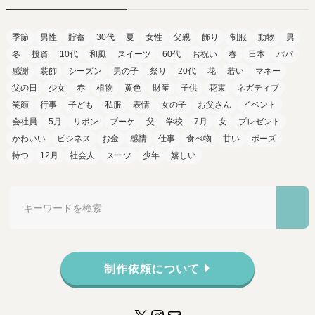
季節
男性
貯蓄
30代
夏
女性
父親
飾り
制服
動物
男
冬
投資
10代
和風
スイーツ
60代
お祝い
春
日本
パパ
感謝
装飾
シーズン
男の子
祭り
20代
花
若い
マネー
父の日
少女
赤
植物
黄色
財産
子供
花束
ネガティブ
笑顔
行事
子ども
私服
表情
女の子
お父さん
イベント
会社員
5月
リボン
ブーケ
父
学校
7月
女
プレゼント
かわいい
ビジネス
お金
感情
仕事
食べ物
甘い
ポーズ
持つ
12月
社会人
スーツ
少年
嬉しい
制作依頼について
X
Instagram
メール