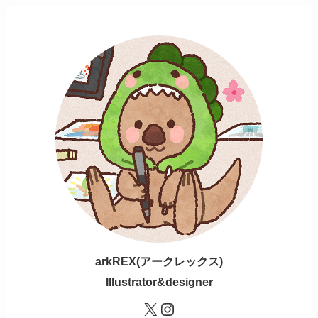
ark
REX(アークレックス)
Illustrator&designer
X
Instagram