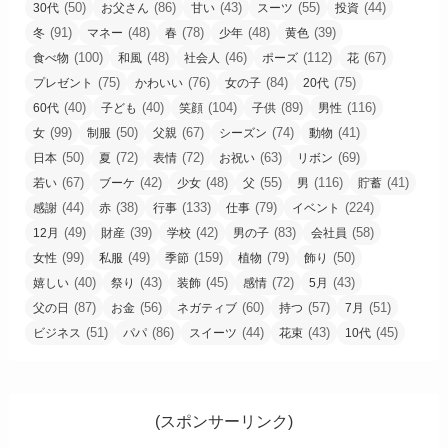
(50)
(86)
(43)
(55)
(44)
30代
お父さん
甘い
スーツ
投資
(91)
(48)
(78)
(48)
(39)
冬
マネー
春
少年
黄色
(100)
(48)
(46)
(112)
(67)
食べ物
和風
社会人
ポーズ
花
(75)
(76)
(84)
(75)
プレゼント
かわいい
女の子
20代
(40)
(40)
(104)
(89)
(116)
60代
子ども
笑顔
子供
男性
(99)
(50)
(67)
(74)
(41)
女
制服
父親
シーズン
動物
(50)
(72)
(72)
(63)
(69)
日本
夏
表情
お祝い
リボン
(67)
(42)
(48)
(55)
(116)
(41)
若い
ブーケ
少女
父
男
貯蓄
(44)
(38)
(133)
(79)
(224)
感謝
赤
行事
仕事
イベント
(49)
(39)
(42)
(83)
(58)
12月
財産
学校
男の子
会社員
(99)
(49)
(159)
(79)
(50)
女性
私服
季節
植物
飾り
(40)
(43)
(45)
(72)
(43)
嬉しい
祭り
装飾
感情
5月
(87)
(56)
(60)
(57)
(51)
父の日
お金
ネガティブ
持つ
7月
(51)
(86)
(44)
(43)
(45)
ビジネス
パパ
スイーツ
花束
10代
(スポンサーリンク)