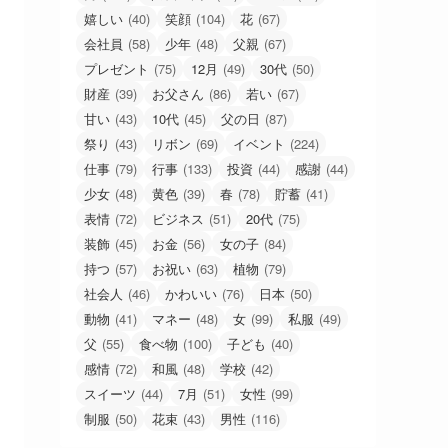
嬉しい
(40)
笑顔
(104)
花
(67)
会社員
(58)
少年
(48)
父親
(67)
プレゼント
(75)
12月
(49)
30代
(50)
財産
(39)
お父さん
(86)
若い
(67)
甘い
(43)
10代
(45)
父の日
(87)
祭り
(43)
リボン
(69)
イベント
(224)
仕事
(79)
行事
(133)
投資
(44)
感謝
(44)
少女
(48)
黄色
(39)
春
(78)
貯蓄
(41)
表情
(72)
ビジネス
(51)
20代
(75)
装飾
(45)
お金
(56)
女の子
(84)
持つ
(57)
お祝い
(63)
植物
(79)
社会人
(46)
かわいい
(76)
日本
(50)
動物
(41)
マネー
(48)
女
(99)
私服
(49)
父
(55)
食べ物
(100)
子ども
(40)
感情
(72)
和風
(48)
学校
(42)
スイーツ
(44)
7月
(51)
女性
(99)
制服
(50)
花束
(43)
男性
(116)