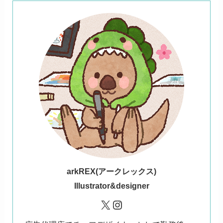
ark
REX(アークレックス)
Illustrator&designer
X
Instagram