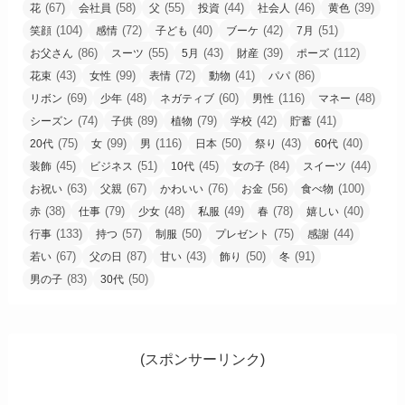
(67)
(58)
(55)
(44)
(46)
(39)
花
会社員
父
投資
社会人
黄色
(104)
(72)
(40)
(42)
(51)
笑顔
感情
子ども
ブーケ
7月
(86)
(55)
(43)
(39)
(112)
お父さん
スーツ
5月
財産
ポーズ
(43)
(99)
(72)
(41)
(86)
花束
女性
表情
動物
パパ
(69)
(48)
(60)
(116)
(48)
リボン
少年
ネガティブ
男性
マネー
(74)
(89)
(79)
(42)
(41)
シーズン
子供
植物
学校
貯蓄
(75)
(99)
(116)
(50)
(43)
(40)
20代
女
男
日本
祭り
60代
(45)
(51)
(45)
(84)
(44)
装飾
ビジネス
10代
女の子
スイーツ
(63)
(67)
(76)
(56)
(100)
お祝い
父親
かわいい
お金
食べ物
(38)
(79)
(48)
(49)
(78)
(40)
赤
仕事
少女
私服
春
嬉しい
(133)
(57)
(50)
(75)
(44)
行事
持つ
制服
プレゼント
感謝
(67)
(87)
(43)
(50)
(91)
若い
父の日
甘い
飾り
冬
(83)
(50)
男の子
30代
(スポンサーリンク)