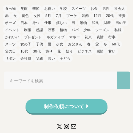
食べ物
笑顔
季節
お祝い
学校
スイーツ
お金
男性
社会人
赤
女
黄色
女性
5月
7月
ブーケ
装飾
12月
20代
投資
ポーズ
日本
持つ
仕事
嬉しい
男
動物
和風
財産
男の子
イベント
制服
感謝
貯蓄
植物
パパ
少年
シーズン
私服
かわいい
プレゼント
ネガティブ
マネー
花束
表情
行事
スーツ
女の子
子供
夏
少女
お父さん
春
父
冬
60代
父の日
10代
30代
飾り
花
祭り
ビジネス
感情
甘い
リボン
会社員
父親
若い
子ども
制作依頼について
X
Instagram
メール