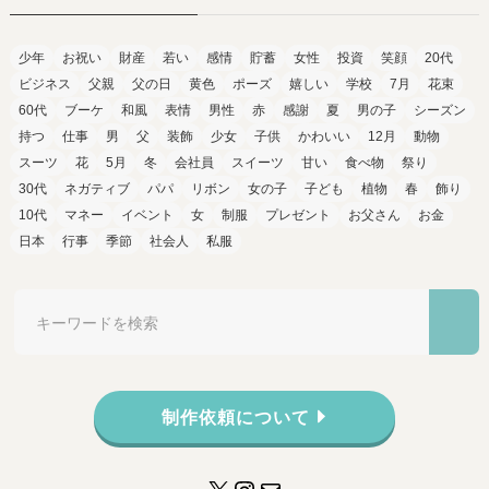
少年
お祝い
財産
若い
感情
貯蓄
女性
投資
笑顔
20代
ビジネス
父親
父の日
黄色
ポーズ
嬉しい
学校
7月
花束
60代
ブーケ
和風
表情
男性
赤
感謝
夏
男の子
シーズン
持つ
仕事
男
父
装飾
少女
子供
かわいい
12月
動物
スーツ
花
5月
冬
会社員
スイーツ
甘い
食べ物
祭り
30代
ネガティブ
パパ
リボン
女の子
子ども
植物
春
飾り
10代
マネー
イベント
女
制服
プレゼント
お父さん
お金
日本
行事
季節
社会人
私服
制作依頼について
X
Instagram
メール