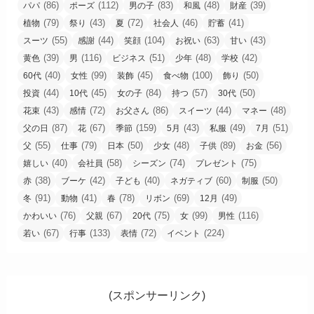
(86)
(112)
(83)
(48)
(39)
パパ
ポーズ
男の子
和風
財産
(79)
(43)
(72)
(46)
(41)
植物
祭り
夏
社会人
貯蓄
(55)
(44)
(104)
(63)
(43)
スーツ
感謝
笑顔
お祝い
甘い
(39)
(116)
(51)
(48)
(42)
黄色
男
ビジネス
少年
学校
(40)
(99)
(45)
(100)
(50)
60代
女性
装飾
食べ物
飾り
(44)
(45)
(84)
(57)
(50)
投資
10代
女の子
持つ
30代
(43)
(72)
(86)
(44)
(48)
花束
感情
お父さん
スイーツ
マネー
(87)
(67)
(159)
(43)
(49)
(51)
父の日
花
季節
5月
私服
7月
(55)
(79)
(50)
(48)
(89)
(56)
父
仕事
日本
少女
子供
お金
(40)
(58)
(74)
(75)
嬉しい
会社員
シーズン
プレゼント
(38)
(42)
(40)
(60)
(50)
赤
ブーケ
子ども
ネガティブ
制服
(91)
(41)
(78)
(69)
(49)
冬
動物
春
リボン
12月
(76)
(67)
(75)
(99)
(116)
かわいい
父親
20代
女
男性
(67)
(133)
(72)
(224)
若い
行事
表情
イベント
(スポンサーリンク)