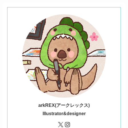
ark
REX(アークレックス)
Illustrator&designer
X
Instagram