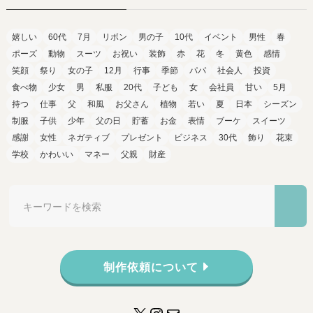
嬉しい
60代
7月
リボン
男の子
10代
イベント
男性
春
ポーズ
動物
スーツ
お祝い
装飾
赤
花
冬
黄色
感情
笑顔
祭り
女の子
12月
行事
季節
パパ
社会人
投資
食べ物
少女
男
私服
20代
子ども
女
会社員
甘い
5月
持つ
仕事
父
和風
お父さん
植物
若い
夏
日本
シーズン
制服
子供
少年
父の日
貯蓄
お金
表情
ブーケ
スイーツ
感謝
女性
ネガティブ
プレゼント
ビジネス
30代
飾り
花束
学校
かわいい
マネー
父親
財産
制作依頼について
X
Instagram
メール