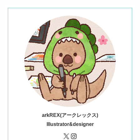
ark
REX(アークレックス)
Illustrator&designer
X
Instagram