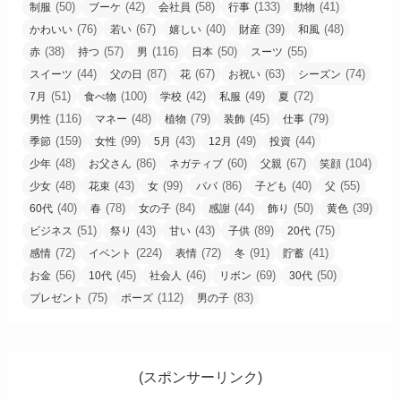
(50)
(42)
(58)
(133)
(41)
制服
ブーケ
会社員
行事
動物
(76)
(67)
(40)
(39)
(48)
かわいい
若い
嬉しい
財産
和風
(38)
(57)
(116)
(50)
(55)
赤
持つ
男
日本
スーツ
(44)
(87)
(67)
(63)
(74)
スイーツ
父の日
花
お祝い
シーズン
(51)
(100)
(42)
(49)
(72)
7月
食べ物
学校
私服
夏
(116)
(48)
(79)
(45)
(79)
男性
マネー
植物
装飾
仕事
(159)
(99)
(43)
(49)
(44)
季節
女性
5月
12月
投資
(48)
(86)
(60)
(67)
(104)
少年
お父さん
ネガティブ
父親
笑顔
(48)
(43)
(99)
(86)
(40)
(55)
少女
花束
女
パパ
子ども
父
(40)
(78)
(84)
(44)
(50)
(39)
60代
春
女の子
感謝
飾り
黄色
(51)
(43)
(43)
(89)
(75)
ビジネス
祭り
甘い
子供
20代
(72)
(224)
(72)
(91)
(41)
感情
イベント
表情
冬
貯蓄
(56)
(45)
(46)
(69)
(50)
お金
10代
社会人
リボン
30代
(75)
(112)
(83)
プレゼント
ポーズ
男の子
(スポンサーリンク)