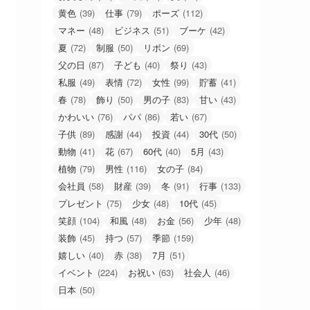
黄色
(39)
仕事
(79)
ポーズ
(112)
マネー
(48)
ビジネス
(51)
ブーケ
(42)
夏
(72)
制服
(50)
リボン
(69)
父の日
(87)
子ども
(40)
祭り
(43)
私服
(49)
表情
(72)
女性
(99)
貯蓄
(41)
春
(78)
飾り
(50)
男の子
(83)
甘い
(43)
かわいい
(76)
パパ
(86)
若い
(67)
子供
(89)
感謝
(44)
投資
(44)
30代
(50)
動物
(41)
花
(67)
60代
(40)
5月
(43)
植物
(79)
男性
(116)
女の子
(84)
会社員
(58)
財産
(39)
冬
(91)
行事
(133)
プレゼント
(75)
少女
(48)
10代
(45)
笑顔
(104)
和風
(48)
お金
(56)
少年
(48)
装飾
(45)
持つ
(57)
季節
(159)
嬉しい
(40)
赤
(38)
7月
(51)
イベント
(224)
お祝い
(63)
社会人
(46)
日本
(50)