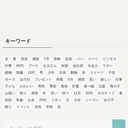
キーワード
女
夏
投資
感謝
7月
装飾
花束
パパ
スーツ
ビジネス
行事
60代
ブーケ
お父さん
財産
会社員
社会人
マネー
植物
制服
10代
男
少年
日本
動物
赤
スイーツ
子供
ポーズ
父の日
プレゼント
和風
5月
感情
若い
嬉しい
仕事
子ども
かわいい
男性
季節
黄色
貯蓄
食べ物
父親
男の子
お祝い
祭り
表情
冬
甘い
持つ
12月
30代
ネガティブ
春
笑顔
私服
お金
20代
リボン
父
少女
シーズン
女の子
飾り
イベント
女性
学校
花