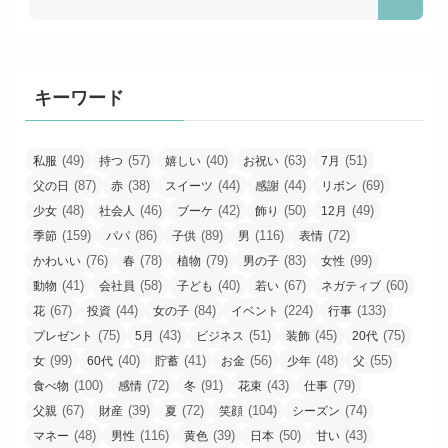
キーワード
(49)
(57)
(40)
(63)
(51)
私服
持つ
嬉しい
お祝い
7月
(87)
(38)
(44)
(44)
(69)
父の日
赤
スイーツ
感謝
リボン
(48)
(46)
(42)
(50)
(49)
少女
社会人
ブーケ
飾り
12月
(159)
(86)
(89)
(116)
(72)
季節
パパ
子供
男
表情
(76)
(78)
(79)
(83)
(99)
かわいい
春
植物
男の子
女性
(41)
(58)
(40)
(67)
(60)
動物
会社員
子ども
若い
ネガティブ
(67)
(44)
(84)
(224)
(133)
花
投資
女の子
イベント
行事
(75)
(43)
(51)
(45)
(75)
プレゼント
5月
ビジネス
装飾
20代
(99)
(40)
(41)
(56)
(48)
(55)
女
60代
貯蓄
お金
少年
父
(100)
(72)
(91)
(43)
(79)
食べ物
感情
冬
花束
仕事
(67)
(39)
(72)
(104)
(74)
父親
財産
夏
笑顔
シーズン
(48)
(116)
(39)
(50)
(43)
マネー
男性
黄色
日本
甘い