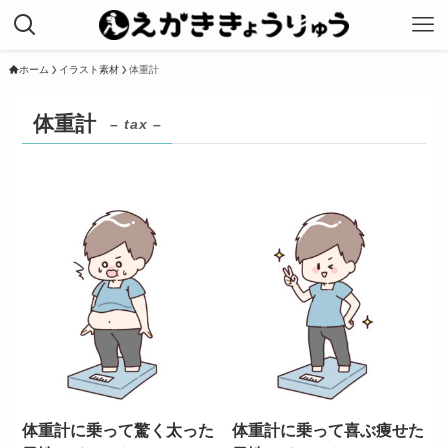
ホーム
イラスト素材
体重計
体重計
– tax –
体重計に乗って驚く太った
体重計に乗って喜ぶ痩せた