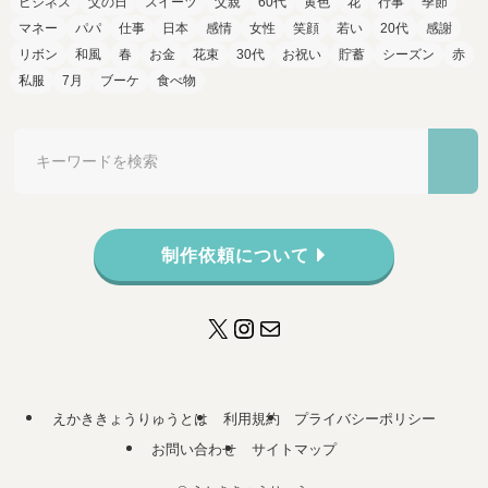
ビジネス
父の日
スイーツ
父親
60代
黄色
花
行事
季節
マネー
パパ
仕事
日本
感情
女性
笑顔
若い
20代
感謝
リボン
和風
春
お金
花束
30代
お祝い
貯蓄
シーズン
赤
私服
7月
ブーケ
食べ物
制作依頼について
X
Instagram
メール
えかききょうりゅうとは
利用規約
プライバシーポリシー
お問い合わせ
サイトマップ