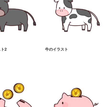
ト2
牛のイラスト