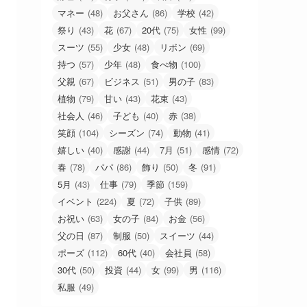
マネー
(48)
お父さん
(86)
学校
(42)
祭り
(43)
花
(67)
20代
(75)
女性
(99)
スーツ
(55)
少女
(48)
リボン
(69)
持つ
(57)
少年
(48)
食べ物
(100)
父親
(67)
ビジネス
(51)
男の子
(83)
植物
(79)
甘い
(43)
花束
(43)
社会人
(46)
子ども
(40)
赤
(38)
笑顔
(104)
シーズン
(74)
動物
(41)
嬉しい
(40)
感謝
(44)
7月
(51)
感情
(72)
春
(78)
パパ
(86)
飾り
(50)
冬
(91)
5月
(43)
仕事
(79)
季節
(159)
イベント
(224)
夏
(72)
子供
(89)
お祝い
(63)
女の子
(84)
お金
(56)
父の日
(87)
制服
(50)
スイーツ
(44)
ポーズ
(112)
60代
(40)
会社員
(58)
30代
(50)
投資
(44)
女
(99)
男
(116)
私服
(49)