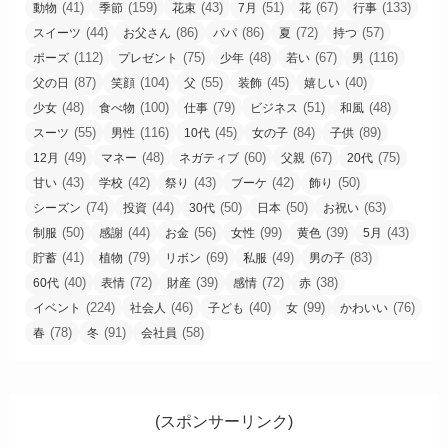
(41)
(159)
(43)
(51)
(67)
(133)
動物
季節
花束
7月
花
行事
(44)
(86)
(86)
(72)
(57)
スイーツ
お父さん
パパ
夏
持つ
(112)
(75)
(48)
(67)
(116)
ポーズ
プレゼント
少年
若い
男
(87)
(104)
(55)
(45)
(40)
父の日
笑顔
父
装飾
嬉しい
(48)
(100)
(79)
(51)
(48)
少女
食べ物
仕事
ビジネス
和風
(55)
(116)
(45)
(84)
(89)
スーツ
男性
10代
女の子
子供
(49)
(48)
(60)
(67)
(75)
12月
マネー
ネガティブ
父親
20代
(43)
(42)
(43)
(42)
(50)
甘い
学校
祭り
ブーケ
飾り
(74)
(44)
(50)
(50)
(63)
シーズン
投資
30代
日本
お祝い
(50)
(44)
(56)
(99)
(39)
(43)
制服
感謝
お金
女性
黄色
5月
(41)
(79)
(69)
(49)
(83)
貯蓄
植物
リボン
私服
男の子
(40)
(72)
(39)
(72)
(38)
60代
表情
財産
感情
赤
(224)
(46)
(40)
(99)
(76)
イベント
社会人
子ども
女
かわいい
(78)
(91)
(58)
春
冬
会社員
(スポンサーリンク)