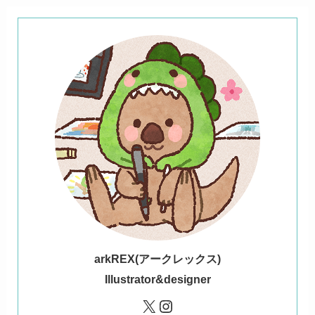
ark
REX(アークレックス)
Illustrator&designer
X
Instagram