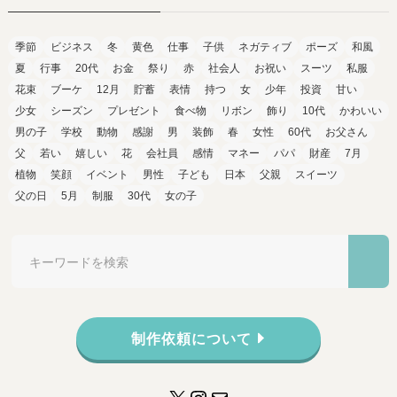
季節
ビジネス
冬
黄色
仕事
子供
ネガティブ
ポーズ
和風
夏
行事
20代
お金
祭り
赤
社会人
お祝い
スーツ
私服
花束
ブーケ
12月
貯蓄
表情
持つ
女
少年
投資
甘い
少女
シーズン
プレゼント
食べ物
リボン
飾り
10代
かわいい
男の子
学校
動物
感謝
男
装飾
春
女性
60代
お父さん
父
若い
嬉しい
花
会社員
感情
マネー
パパ
財産
7月
植物
笑顔
イベント
男性
子ども
日本
父親
スイーツ
父の日
5月
制服
30代
女の子
制作依頼について
X
Instagram
メール