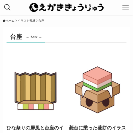
ホーム
イラスト素材
台座
台座
– tax –
ひな祭りの屏風と台座のイ
菱台に乗った菱餅のイラス