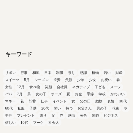
キーワード
リボン
行事
和風
日本
制服
祭り
感謝
植物
若い
財産
スイーツ
5月
シーズン
投資
父親
少年
少女
お祝い
春
女性
12月
食べ物
笑顔
会社員
ネガティブ
子ども
スーツ
パパ
7月
男
女の子
ポーズ
夏
お金
季節
学校
かわいい
マネー
花
貯蓄
仕事
イベント
女
父の日
動物
表情
30代
60代
私服
子供
20代
甘い
持つ
お父さん
男の子
花束
冬
男性
プレゼント
飾り
父
赤
感情
黄色
装飾
ビジネス
嬉しい
10代
ブーケ
社会人