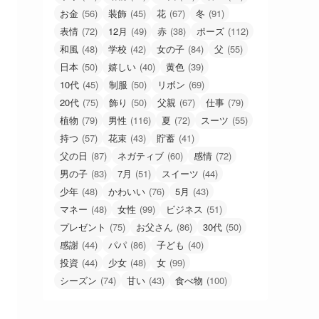
お金
(56)
装飾
(45)
花
(67)
冬
(91)
表情
(72)
12月
(49)
赤
(38)
ポーズ
(112)
和風
(48)
学校
(42)
女の子
(84)
父
(55)
日本
(50)
嬉しい
(40)
黄色
(39)
10代
(45)
制服
(50)
リボン
(69)
20代
(75)
飾り
(50)
父親
(67)
仕事
(79)
植物
(79)
男性
(116)
夏
(72)
スーツ
(55)
持つ
(57)
花束
(43)
貯蓄
(41)
父の日
(87)
ネガティブ
(60)
感情
(72)
男の子
(83)
7月
(51)
スイーツ
(44)
少年
(48)
かわいい
(76)
5月
(43)
マネー
(48)
女性
(99)
ビジネス
(51)
プレゼント
(75)
お父さん
(86)
30代
(50)
感謝
(44)
パパ
(86)
子ども
(40)
投資
(44)
少女
(48)
女
(99)
シーズン
(74)
甘い
(43)
食べ物
(100)