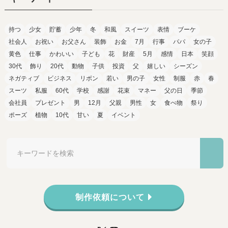
持つ
少女
貯蓄
少年
冬
和風
スイーツ
表情
ブーケ
社会人
お祝い
お父さん
装飾
お金
7月
行事
パパ
女の子
黄色
仕事
かわいい
子ども
花
財産
5月
感情
日本
笑顔
30代
飾り
20代
動物
子供
投資
父
嬉しい
シーズン
ネガティブ
ビジネス
リボン
若い
男の子
女性
制服
赤
春
スーツ
私服
60代
学校
感謝
花束
マネー
父の日
季節
会社員
プレゼント
男
12月
父親
男性
女
食べ物
祭り
ポーズ
植物
10代
甘い
夏
イベント
制作依頼について