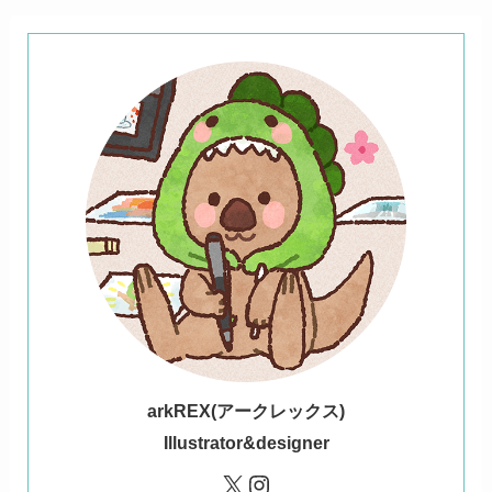
ark
REX(アークレックス)
Illustrator&designer
X
Instagram