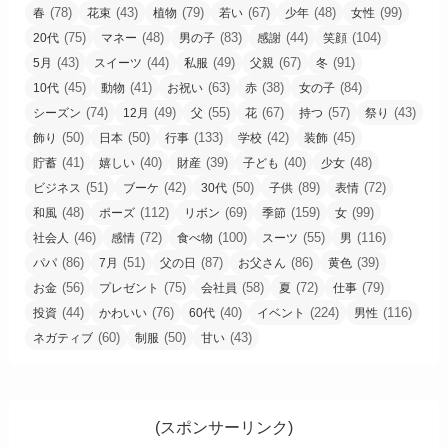
(78)
(43)
(79)
(67)
(48)
(99)
春
花束
植物
若い
少年
女性
(75)
(48)
(83)
(44)
(104)
20代
マネー
男の子
感謝
笑顔
(43)
(44)
(49)
(67)
(91)
5月
スイーツ
私服
父親
冬
(45)
(41)
(63)
(38)
(84)
10代
動物
お祝い
赤
女の子
(74)
(49)
(55)
(67)
(57)
(43)
シーズン
12月
父
花
持つ
祭り
(50)
(50)
(133)
(42)
(45)
飾り
日本
行事
学校
装飾
(41)
(40)
(39)
(40)
(48)
貯蓄
嬉しい
財産
子ども
少女
(51)
(42)
(50)
(89)
(72)
ビジネス
ブーケ
30代
子供
表情
(48)
(112)
(69)
(159)
(99)
和風
ポーズ
リボン
季節
女
(46)
(72)
(100)
(55)
(116)
社会人
感情
食べ物
スーツ
男
(86)
(51)
(87)
(86)
(39)
パパ
7月
父の日
お父さん
黄色
(56)
(75)
(58)
(72)
(79)
お金
プレゼント
会社員
夏
仕事
(44)
(76)
(40)
(224)
(116)
投資
かわいい
60代
イベント
男性
(60)
(50)
(43)
ネガティブ
制服
甘い
(スポンサーリンク)