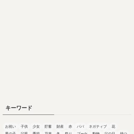
キーワード
お祝い
子供
少女
貯蓄
財産
赤
パパ
ネガティブ
花
男の子
父親
季節
花束
冬
祭り
ブーケ
動物
父の日
持つ