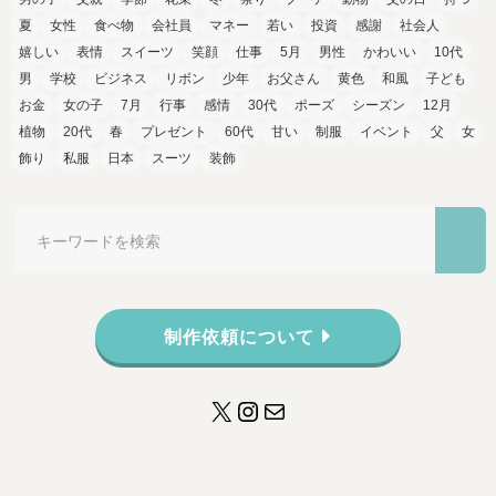
夏
女性
食べ物
会社員
マネー
若い
投資
感謝
社会人
嬉しい
表情
スイーツ
笑顔
仕事
5月
男性
かわいい
10代
男
学校
ビジネス
リボン
少年
お父さん
黄色
和風
子ども
お金
女の子
7月
行事
感情
30代
ポーズ
シーズン
12月
植物
20代
春
プレゼント
60代
甘い
制服
イベント
父
女
飾り
私服
日本
スーツ
装飾
制作依頼について
X
Instagram
メール