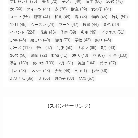
(75)
(72)
(40)
(50)
(75)
プレゼント
表情
子ども
日本
20代
(99)
(44)
(38)
(39)
(84)
女
スイーツ
赤
財産
女の子
(55)
(41)
(48)
(78)
(45)
(50)
スーツ
貯蓄
和風
春
装飾
飾り
(49)
(74)
(42)
(44)
(39)
12月
シーズン
ブーケ
投資
黄色
(224)
(43)
(89)
(49)
(51)
イベント
花束
子供
私服
ビジネス
(48)
(40)
(79)
(42)
(43)
少年
嬉しい
植物
学校
祭り
(112)
(67)
(50)
(69)
(43)
ポーズ
若い
制服
リボン
5月
(50)
(72)
(41)
(40)
(67)
(133)
30代
感情
動物
60代
花
行事
(159)
(100)
(51)
(104)
(57)
季節
食べ物
7月
笑顔
持つ
(43)
(48)
(48)
(91)
(56)
甘い
マネー
少女
冬
お金
(86)
(55)
(83)
(67)
お父さん
父
男の子
父親
(スポンサーリンク)