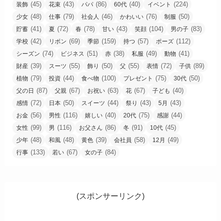
(45)
(43)
(86)
(40)
(224)
装飾
花束
パパ
60代
イベント
(48)
(79)
(46)
(76)
(50)
少女
仕事
社会人
かわいい
制服
(41)
(72)
(78)
(43)
(104)
(83)
貯蓄
夏
春
甘い
笑顔
男の子
(42)
(69)
(159)
(57)
(112)
学校
リボン
季節
持つ
ポーズ
(74)
(51)
(38)
(49)
(41)
シーズン
ビジネス
赤
私服
動物
(39)
(55)
(50)
(55)
(72)
(89)
財産
スーツ
飾り
父
表情
子供
(79)
(44)
(100)
(75)
(50)
植物
投資
食べ物
プレゼント
30代
(87)
(67)
(63)
(67)
(40)
父の日
父親
お祝い
花
子ども
(72)
(50)
(44)
(43)
(43)
感情
日本
スイーツ
祭り
5月
(56)
(116)
(40)
(75)
(44)
お金
男性
嬉しい
20代
感謝
(99)
(116)
(86)
(91)
(45)
女性
男
お父さん
冬
10代
(48)
(48)
(39)
(58)
(49)
少年
和風
黄色
会社員
12月
(133)
(67)
(84)
行事
若い
女の子
(スポンサーリンク)