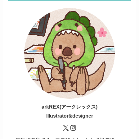
ark
REX(アークレックス)
Illustrator&designer
X
Instagram