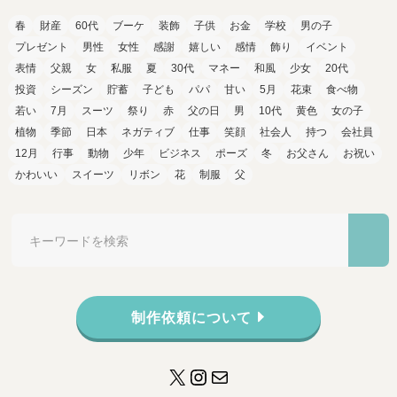
春
財産
60代
ブーケ
装飾
子供
お金
学校
男の子
プレゼント
男性
女性
感謝
嬉しい
感情
飾り
イベント
表情
父親
女
私服
夏
30代
マネー
和風
少女
20代
投資
シーズン
貯蓄
子ども
パパ
甘い
5月
花束
食べ物
若い
7月
スーツ
祭り
赤
父の日
男
10代
黄色
女の子
植物
季節
日本
ネガティブ
仕事
笑顔
社会人
持つ
会社員
12月
行事
動物
少年
ビジネス
ポーズ
冬
お父さん
お祝い
かわいい
スイーツ
リボン
花
制服
父
制作依頼について
X
Instagram
メール